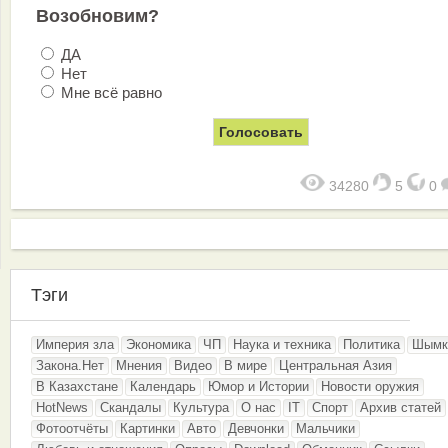
Возобновим?
ДА
Нет
Мне всё равно
34280
5
0
Тэги
Империя зла
Экономика
ЧП
Наука и техника
Политика
Шымк
Закона.Нет
Мнения
Видео
В мире
Центральная Азия
В Казахстане
Календарь
Юмор и Истории
Новости оружия
HotNews
Скандалы
Культура
О нас
IT
Спорт
Архив статей
Фотоотчёты
Картинки
Авто
Девчонки
Мальчики