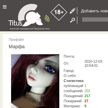
≡
Добавить нов
Профайл
Марфа
Почта:
2010-12-03
От:
10:54:01
Город:
О себе:
Статистика
публикаций
1
сообщений:
202
Поощрений
217
Покараний
27
Материал
9