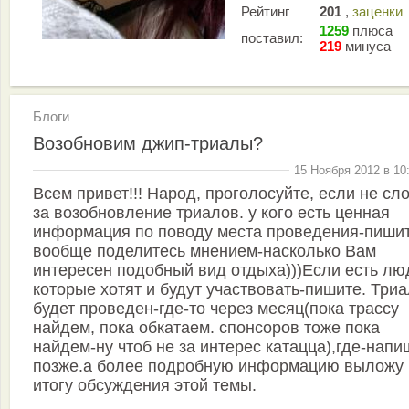
Рейтинг
201
,
заценки
1259
плюса
поставил:
219
минуса
Блоги
Возобновим джип-триалы?
15 Ноября 2012 в 10
Всем привет!!! Народ, проголосуйте, если не сл
за возобновление триалов. у кого есть ценная
информация по поводу места проведения-пишит
вообще поделитесь мнением-насколько Вам
интересен подобный вид отдыха)))Если есть лю
которые хотят и будут участвовать-пишите. Три
будет проведен-где-то через месяц(пока трассу
найдем, пока обкатаем. спонсоров тоже пока
найдем-ну чтоб не за интерес катацца),где-напи
позже.а более подробную информацию выложу 
итогу обсуждения этой темы.