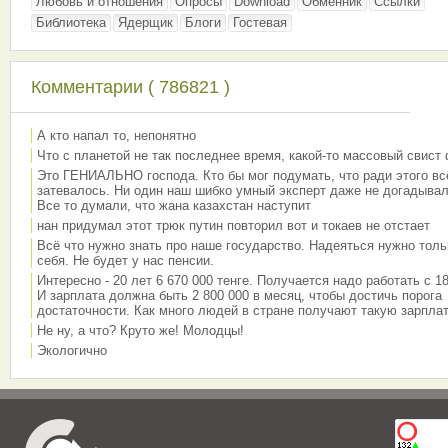
Любовь и отношения
Опросы
Download
Обменник
Ссылки
Библиотека
Ядерщик
Блоги
Гостевая
Комментарии ( 786821 )
А кто напал то, непонятно
Что с планетой не так последнее время, какой-то массовый свист
Это ГЕНИАЛЬНО господа. Кто бы мог подумать, что ради этого вс
затевалось. Ни один наш шибко умный эксперт даже не догадывал
Все то думали, что жана казахстан наступит
нан придумал этот трюк путин повторил вот и токаев не отстает
Всё что нужно знать про наше государство. Надеяться нужно толь
себя. Не будет у нас пенсии.
Интересно - 20 лет 6 670 000 тенге. Получается надо работать с 18
И зарплата должна быть 2 800 000 в месяц, чтобы достичь порога
достаточности. Как много людей в стране получают такую зарплат
Не ну, а что? Круто же! Молодцы!
Экологично