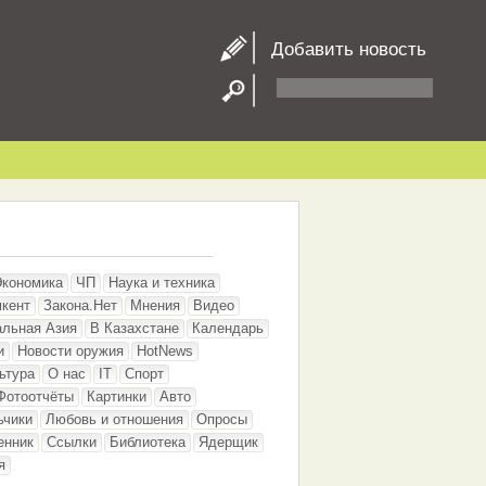
Добавить новость
Экономика
ЧП
Наука и техника
кент
Закона.Нет
Мнения
Видео
альная Азия
В Казахстане
Календарь
и
Новости оружия
HotNews
ьтура
О нас
IT
Спорт
Фотоотчёты
Картинки
Авто
ьчики
Любовь и отношения
Опросы
енник
Ссылки
Библиотека
Ядерщик
я