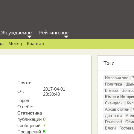
Обсуждаемое
Рейтинговое
ца
Месяц
Квартал
Тэги
Империя зла
Почта:
Политика
Шым
2017-04-01
В мире
Центр
От:
23:30:43
Юмор и Истори
Город:
Скандалы
Кул
О себе:
Архив статей
Статистика
Девчонки
Мал
публикаций
0
Download
Обм
сообщений:
7
Блоги
Гостева
Поощрений
5