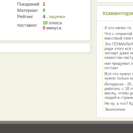
Покараний
1
Материал
0
Комментарии
Рейтинг
4
,
заценки
10
плюса
поставил:
0
минуса
А кто напал то,
Что с планетой
массовый свис
Это ГЕНИАЛЬНО 
ради этого всё
эксперт даже н
казахстан наст
нан придумал э
отстает
Всё что нужно 
нужно только на
Интересно - 20 
работать с 18 л
месяц, чтобы д
людей в стране
Не ну, а что? 
Экологично