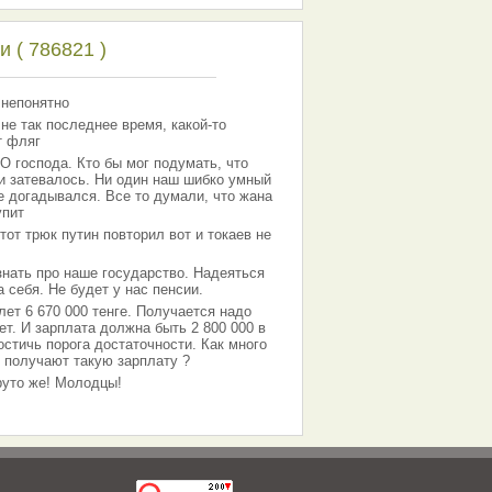
 ( 786821 )
 непонятно
 не так последнее время, какой-то
т фляг
господа. Кто бы мог подумать, что
 и затевалось. Ни один наш шибко умный
е догадывался. Все то думали, что жана
упит
тот трюк путин повторил вот и токаев не
знать про наше государство. Надеяться
 себя. Не будет у нас пенсии.
лет 6 670 000 тенге. Получается надо
ет. И зарплата должна быть 2 800 000 в
остичь порога достаточности. Как много
 получают такую зарплату ?
Круто же! Молодцы!