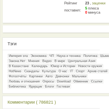
Рейтинг
23
,
заценки
5
плюса
поставил:
0
минуса
Тэги
Империя зла
Экономика
ЧП
Наука и техника
Политика
Шымк
Закона.Нет
Мнения
Видео
В мире
Центральная Азия
В Казахстане
Календарь
Юмор и Истории
Новости оружия
HotNews
Скандалы
Культура
О нас
IT
Спорт
Архив статей
Фотоотчёты
Картинки
Авто
Девчонки
Мальчики
Любовь и отношения
Опросы
Download
Обменник
Ссылки
Библиотека
Ядерщик
Блоги
Гостевая
Комментарии ( 786821 )