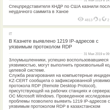
31 Мая 2019 в 14
Спецпредставителя КНДР по США казнили посл
неудачного саммита в Ханое
4813
0
IT
В Казнете выявлено 1219 IP-адресов с
уязвимым протоколом RDP
31 Мая 2019 в 09
Злоумышленники, успешно воспользовавшиеся 
уязвимостью, могут выполнить произвольный ко
целевой системе.
Служба реагирования на компьютерные инциде
KZ-CERT сообщила о зафиксированной уязвимо
протокола RDP (Remote Desktop Protocol),
присутствующей на рабочих станциях и сервера
ОС Microsoft Windows. Проведенное исследова
проблемы позволило выявить 1219 IP-адресов с
уязвимым протоколом RDP в казахстанском