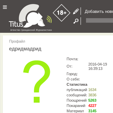
≡
Добавить нов
Профайл
едридмадрид
Почта:
2016-04-19
От:
16:39:13
Город:
О себе:
Статистика
публикаций
1634
сообщений:
3836
Поощрений
5263
Покараний
4227
Материал
3145