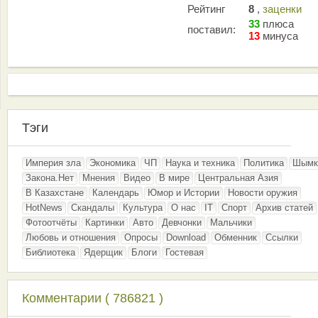
Рейтинг
8
,
заценки
33
плюса
поставил:
13
минуса
Тэги
Империя зла
Экономика
ЧП
Наука и техника
Политика
Шымк
Закона.Нет
Мнения
Видео
В мире
Центральная Азия
В Казахстане
Календарь
Юмор и Истории
Новости оружия
HotNews
Скандалы
Культура
О нас
IT
Спорт
Архив статей
Фотоотчёты
Картинки
Авто
Девчонки
Мальчики
Любовь и отношения
Опросы
Download
Обменник
Ссылки
Библиотека
Ядерщик
Блоги
Гостевая
Комментарии ( 786821 )