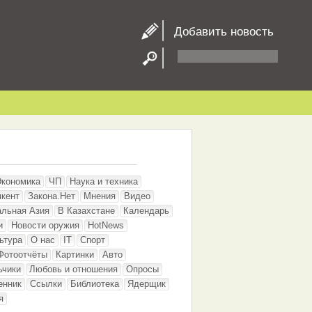
Добавить новость
Экономика
ЧП
Наука и техника
кент
Закона.Нет
Мнения
Видео
альная Азия
В Казахстане
Календарь
и
Новости оружия
HotNews
ьтура
О нас
IT
Спорт
Фотоотчёты
Картинки
Авто
ьчики
Любовь и отношения
Опросы
енник
Ссылки
Библиотека
Ядерщик
я