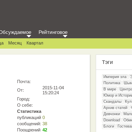
Обсуждаемое
Рейтинговое
ца
Месяц
Квартал
Тэги
Империя зла
Почта:
Политика
Шым
2015-11-04
В мире
Центр
От:
15:20:24
Юмор и Истори
Город:
Скандалы
Кул
О себе:
Архив статей
Статистика
Девчонки
Мал
публикаций
0
Download
Обм
сообщений:
38
Блоги
Гостева
Поощрений
42