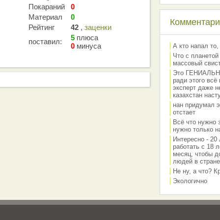
Покараний
0
Материал
0
Комментарии
Рейтинг
42
,
заценки
5
плюса
поставил:
0
минуса
А кто напал то,
Что с планетой
массовый свис
Это ГЕНИАЛЬНО 
ради этого всё
эксперт даже н
казахстан наст
нан придумал э
отстает
Всё что нужно 
нужно только на
Интересно - 20 
работать с 18 л
месяц, чтобы д
людей в стране
Не ну, а что? 
Экологично