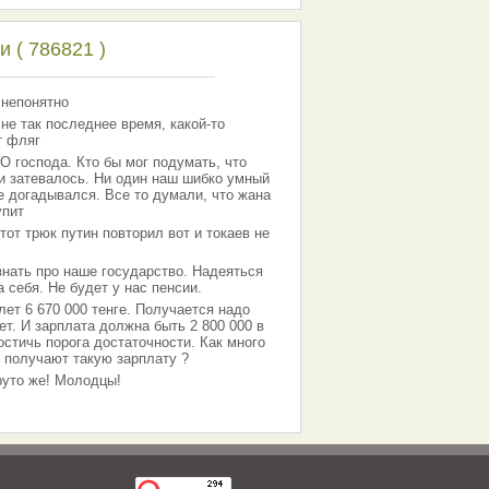
 ( 786821 )
 непонятно
 не так последнее время, какой-то
т фляг
господа. Кто бы мог подумать, что
 и затевалось. Ни один наш шибко умный
е догадывался. Все то думали, что жана
упит
тот трюк путин повторил вот и токаев не
знать про наше государство. Надеяться
 себя. Не будет у нас пенсии.
лет 6 670 000 тенге. Получается надо
ет. И зарплата должна быть 2 800 000 в
остичь порога достаточности. Как много
 получают такую зарплату ?
Круто же! Молодцы!