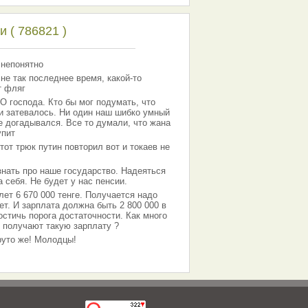
 ( 786821 )
 непонятно
 не так последнее время, какой-то
т фляг
господа. Кто бы мог подумать, что
 и затевалось. Ни один наш шибко умный
е догадывался. Все то думали, что жана
упит
тот трюк путин повторил вот и токаев не
знать про наше государство. Надеяться
 себя. Не будет у нас пенсии.
лет 6 670 000 тенге. Получается надо
ет. И зарплата должна быть 2 800 000 в
остичь порога достаточности. Как много
 получают такую зарплату ?
Круто же! Молодцы!