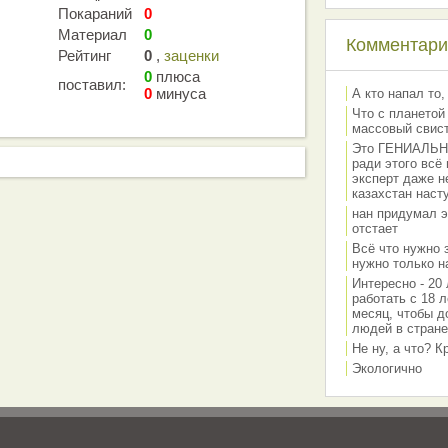
Покараний
0
Материал
0
Комментарии
Рейтинг
0
,
заценки
0
плюса
поставил:
0
минуса
А кто напал то,
Что с планетой
массовый свис
Это ГЕНИАЛЬНО 
ради этого всё
эксперт даже н
казахстан наст
нан придумал э
отстает
Всё что нужно 
нужно только на
Интересно - 20 
работать с 18 л
месяц, чтобы д
людей в стране
Не ну, а что? 
Экологично