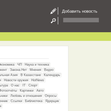
Добавить новость
Экономика
ЧП
Наука и техника
кент
Закона.Нет
Мнения
Видео
альная Азия
В Казахстане
Календарь
и
Новости оружия
HotNews
ьтура
О нас
IT
Спорт
Фотоотчёты
Картинки
Авто
ьчики
Любовь и отношения
Опросы
енник
Ссылки
Библиотека
Ядерщик
я