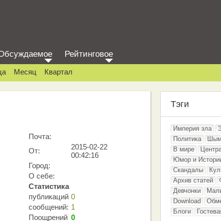
Обсуждаемое
Рейтинговое
ца
Месяц
Квартал
Тэги
Империя зла
Почта:
Политика
Шым
2015-02-22
В мире
Центр
От:
00:42:16
Юмор и Истори
Город:
Скандалы
Кул
О себе:
Архив статей
Статистика
Девчонки
Мал
публикаций
0
Download
Обм
сообщений:
1
Блоги
Гостева
Поощрений
0