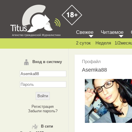
Свежее
Читаемое
2 суток
Неделя
1/2меся
Профайл
Вход в систему
Asemka88
Регистрация
Забыли пароль?
В сети