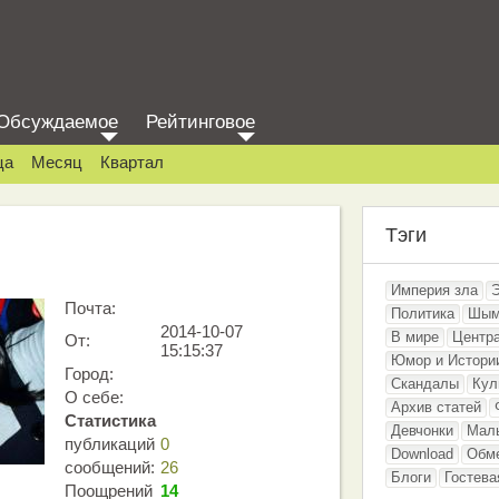
Обсуждаемое
Рейтинговое
ца
Месяц
Квартал
Тэги
Империя зла
Почта:
Политика
Шым
2014-10-07
В мире
Центр
От:
15:15:37
Юмор и Истори
Город:
Скандалы
Кул
О себе:
Архив статей
Статистика
Девчонки
Мал
публикаций
0
Download
Обм
сообщений:
26
Блоги
Гостева
Поощрений
14