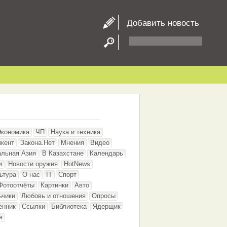
Добавить новость
Экономика
ЧП
Наука и техника
кент
Закона.Нет
Мнения
Видео
альная Азия
В Казахстане
Календарь
и
Новости оружия
HotNews
ьтура
О нас
IT
Спорт
Фотоотчёты
Картинки
Авто
ьчики
Любовь и отношения
Опросы
енник
Ссылки
Библиотека
Ядерщик
я