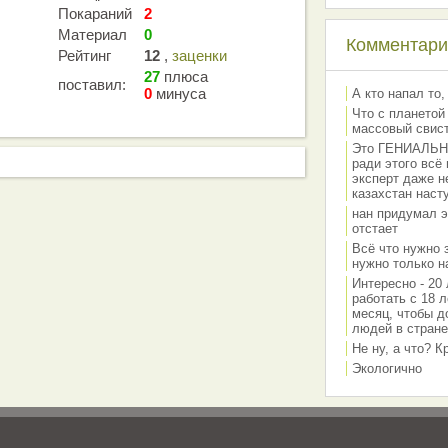
Покараний
2
Материал
0
Комментарии
Рейтинг
12
,
заценки
27
плюса
поставил:
0
минуса
А кто напал то,
Что с планетой
массовый свис
Это ГЕНИАЛЬНО 
ради этого всё
эксперт даже н
казахстан наст
нан придумал э
отстает
Всё что нужно 
нужно только на
Интересно - 20 
работать с 18 л
месяц, чтобы д
людей в стране
Не ну, а что? 
Экологично