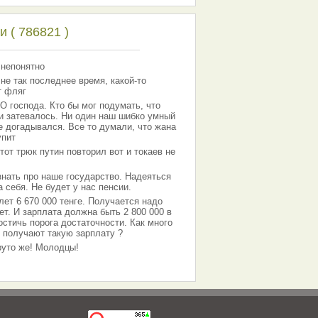
 ( 786821 )
 непонятно
 не так последнее время, какой-то
т фляг
господа. Кто бы мог подумать, что
 и затевалось. Ни один наш шибко умный
е догадывался. Все то думали, что жана
упит
тот трюк путин повторил вот и токаев не
знать про наше государство. Надеяться
 себя. Не будет у нас пенсии.
лет 6 670 000 тенге. Получается надо
ет. И зарплата должна быть 2 800 000 в
остичь порога достаточности. Как много
 получают такую зарплату ?
Круто же! Молодцы!