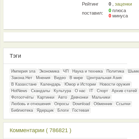
Рейтинг
0
,
заценки
0
плюса
поставил:
0
минуса
Тэги
Империя зла
Экономика
ЧП
Наука и техника
Политика
Шымк
Закона.Нет
Мнения
Видео
В мире
Центральная Азия
В Казахстане
Календарь
Юмор и Истории
Новости оружия
HotNews
Скандалы
Культура
О нас
IT
Спорт
Архив статей
Фотоотчёты
Картинки
Авто
Девчонки
Мальчики
Любовь и отношения
Опросы
Download
Обменник
Ссылки
Библиотека
Ядерщик
Блоги
Гостевая
Комментарии ( 786821 )