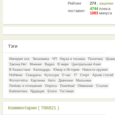
Рейтинг
274
,
заценки
4744
плюса
поставил:
1083
минуса
Тэги
Империя зла
Экономика
ЧП
Наука и техника
Политика
Шымк
Закона.Нет
Мнения
Видео
В мире
Центральная Азия
В Казахстане
Календарь
Юмор и Истории
Новости оружия
HotNews
Скандалы
Культура
О нас
IT
Спорт
Архив статей
Фотоотчёты
Картинки
Авто
Девчонки
Мальчики
Любовь и отношения
Опросы
Download
Обменник
Ссылки
Библиотека
Ядерщик
Блоги
Гостевая
Комментарии ( 786821 )