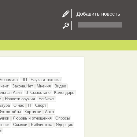
Добавить новость
Экономика
ЧП
Наука и техника
кент
Закона.Нет
Мнения
Видео
альная Азия
В Казахстане
Календарь
и
Новости оружия
HotNews
ьтура
О нас
IT
Спорт
Фотоотчёты
Картинки
Авто
ьчики
Любовь и отношения
Опросы
енник
Ссылки
Библиотека
Ядерщик
я