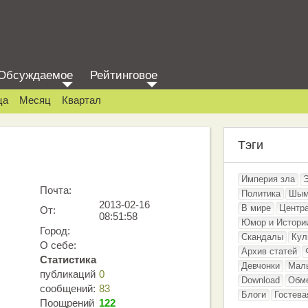
Обсуждаемое
Рейтинговое
ца
Месяц
Квартал
Тэги
Империя зла
Почта:
Политика
Шым
2013-02-16
В мире
Центр
От:
08:51:58
Юмор и Истори
Город:
Скандалы
Кул
О себе:
Архив статей
Статистика
Девчонки
Мал
публикаций
0
Download
Обм
сообщений:
83
Блоги
Гостева
Поощрений
122