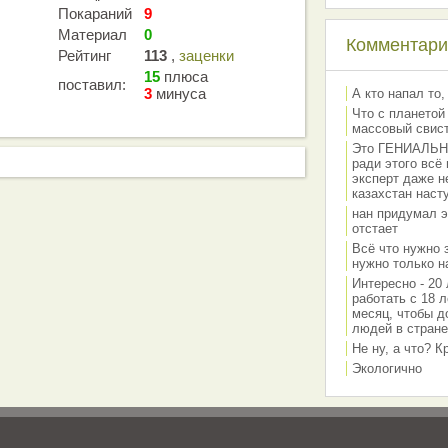
Покараний
9
Материал
0
Комментарии
Рейтинг
113
,
заценки
15
плюса
поставил:
3
минуса
А кто напал то,
Что с планетой
массовый свис
Это ГЕНИАЛЬНО 
ради этого всё
эксперт даже н
казахстан наст
нан придумал э
отстает
Всё что нужно 
нужно только на
Интересно - 20 
работать с 18 л
месяц, чтобы д
людей в стране
Не ну, а что? 
Экологично