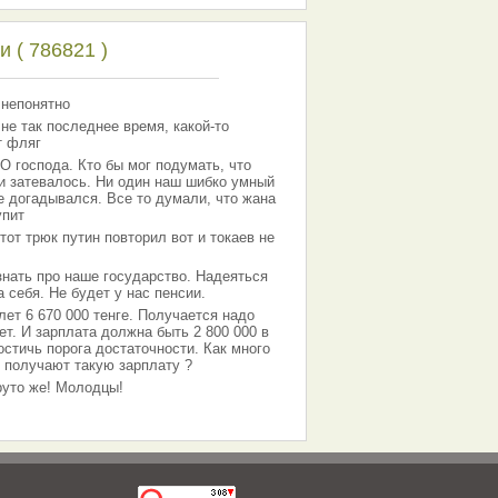
 ( 786821 )
 непонятно
 не так последнее время, какой-то
т фляг
господа. Кто бы мог подумать, что
 и затевалось. Ни один наш шибко умный
е догадывался. Все то думали, что жана
упит
тот трюк путин повторил вот и токаев не
знать про наше государство. Надеяться
 себя. Не будет у нас пенсии.
лет 6 670 000 тенге. Получается надо
ет. И зарплата должна быть 2 800 000 в
остичь порога достаточности. Как много
 получают такую зарплату ?
Круто же! Молодцы!