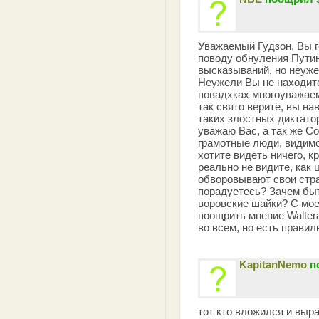
Уважаемый Гудзон, Вы г
поводу обнуления Путин
высказываний, но неуж
Неужели Вы не находите
повадхках многоуважаем
так свято верите, вы на
таких злостных диктато
уважаю Вас, а так же Со
грамотные люди, видимо
хотите видеть ничего, к
реально не видите, как 
обворовывают свои стра
порадуетесь? Зачем быт
воровские шайки? С мое
поощрить мнение Walterа
во всем, но есть прави
KapitanNemo
п
тот кто вложился и выр