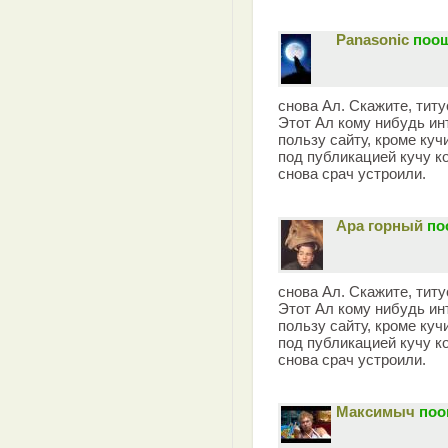
Panasonic
поощ
снова Ал. Скажите, титу
Этот Ал кому нибудь ин
пользу сайту, кроме ку
под публикацией кучу к
снова срач устроили.
Ара горный
по
снова Ал. Скажите, титу
Этот Ал кому нибудь ин
пользу сайту, кроме ку
под публикацией кучу к
снова срач устроили.
Максимыч
поо