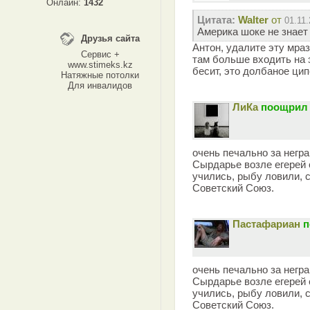
Онлайн:
1432
Цитата:
Walter
от
01.11.
Америка шоке не знает
Друзья сайта
Антон, удалите эту мраз
Сервис +
там больше входить на э
www.stimeks.kz
бесит, это долбаное ци
Натяжные потолки
Для инвалидов
ЛиКа
поощрил 
очень печально за негр
Сырдарье возле егерей с
учились, рыбу ловили, с
Советский Союз.
Пастафариан
п
очень печально за негр
Сырдарье возле егерей с
учились, рыбу ловили, с
Советский Союз.