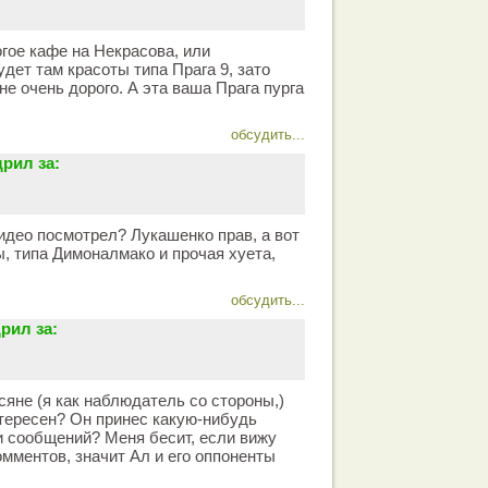
гое кафе на Некрасова, или
дет там красоты типа Прага 9, зато
не очень дорого. А эта ваша Прага пурга
обсудить...
рил за:
видео посмотрел? Лукашенко прав, а вот
, типа Димоналмако и прочая хуета,
обсудить...
рил за:
сяне (я как наблюдатель со стороны,)
тересен? Он принес какую-нибудь
чи сообщений? Меня бесит, если вижу
омментов, значит Ал и его оппоненты