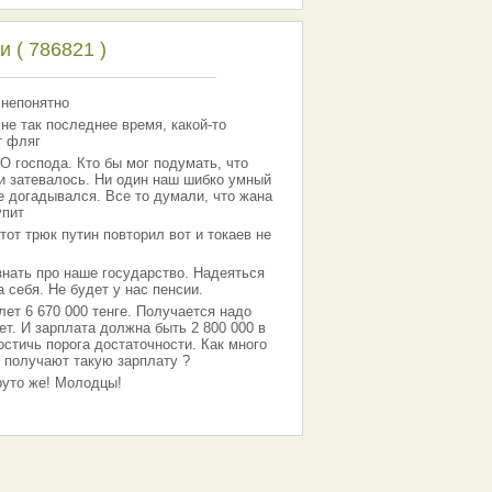
 ( 786821 )
 непонятно
 не так последнее время, какой-то
т фляг
господа. Кто бы мог подумать, что
 и затевалось. Ни один наш шибко умный
е догадывался. Все то думали, что жана
упит
тот трюк путин повторил вот и токаев не
знать про наше государство. Надеяться
 себя. Не будет у нас пенсии.
лет 6 670 000 тенге. Получается надо
ет. И зарплата должна быть 2 800 000 в
остичь порога достаточности. Как много
 получают такую зарплату ?
Круто же! Молодцы!