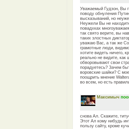
Уважаемый Гудзон, Вы г
поводу обнуления Путин
высказываний, но неуж
Неужели Вы не находите
повадхках многоуважаем
так свято верите, вы на
таких злостных диктато
уважаю Вас, а так же Со
грамотные люди, видимо
хотите видеть ничего, к
реально не видите, как 
обворовывают свои стра
порадуетесь? Зачем быт
воровские шайки? С мое
поощрить мнение Walterа
во всем, но есть прави
Максимыч
поо
снова Ал. Скажите, титу
Этот Ал кому нибудь ин
пользу сайту, кроме ку