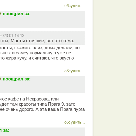
обсудить...
А
поощрил за:
2023 01:14:13
нты, Манты стоящие, вот это тема.
 манты, скажите плиз, дома делаем, но
льных.и самсу нормальную уже не
го жира кучу, и считают, что вкусно
обсудить...
А
поощрил за:
гое кафе на Некрасова, или
дет там красоты типа Прага 9, зато
не очень дорого. А эта ваша Прага пурга
обсудить...
 за: