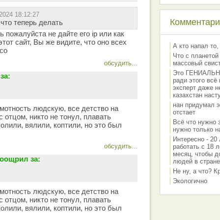
2024 18:12:27
Комментарии
 что теперь делать
ь пожалуйста не дайте его ip или как
тот сайт, Вы же видите, что оно всех
А кто напал то,
псо
Что с планетой
обсудить...
массовый свис
Это ГЕНИАЛЬНО 
за:
ради этого всё
эксперт даже н
казахстан наст
нан придумал э
амотность людскую, все детство на
отстает
 отцом, никто не тонул, плавать
Всё что нужно 
олили, вялили, коптили, но это был
нужно только на
Интересно - 20 
обсудить...
работать с 18 л
месяц, чтобы д
оощрил за:
людей в стране
Не ну, а что? 
Экологично
амотность людскую, все детство на
 отцом, никто не тонул, плавать
олили, вялили, коптили, но это был