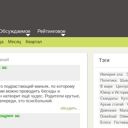
Обсуждаемое
Рейтинговое
ца
Месяц
Квартал
Lana4
Тэги
 за:
Империя зла
Политика
Шым
это подрастающий маньяк, по которому
В мире
Центр
кими можно проводить беседы и
Юмор и Истори
н натворит ещё чудес. Родители крутые,
Скандалы
Кул
переди, это психбольной.
Архив статей
обсудить...
Девчонки
Мал
ощрил за:
Download
Обм
Блоги
Гостева