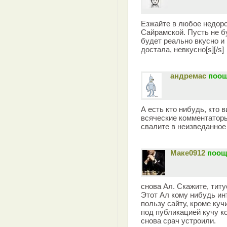
Езжайте в любое недоро
Сайрамской. Пусть не бу
будет реально вкусно и 
достала, невкусно[s][/s]
андремас
поощ
А есть кто нибудь, кто 
всяческие комментаторы
свалите в неизведанное
Маке0912
поощ
снова Ал. Скажите, титу
Этот Ал кому нибудь ин
пользу сайту, кроме ку
под публикацией кучу к
снова срач устроили.