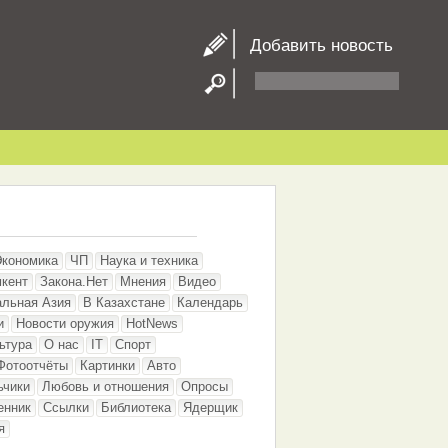
Добавить новость
Экономика
ЧП
Наука и техника
кент
Закона.Нет
Мнения
Видео
альная Азия
В Казахстане
Календарь
и
Новости оружия
HotNews
ьтура
О нас
IT
Спорт
Фотоотчёты
Картинки
Авто
ьчики
Любовь и отношения
Опросы
енник
Ссылки
Библиотека
Ядерщик
я