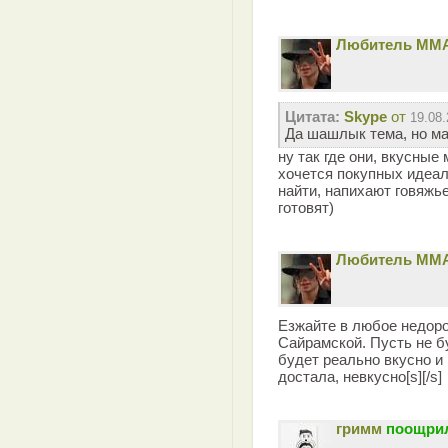
Любитель ММ
Цитата:
Skype
от
19.08.
Да шашлык тема, но ма
ну так где они, вкусные
хочется покупных идеа
найти, напихают говяжье
готовят)
Любитель ММ
Езжайте в любое недоро
Сайрамской. Пусть не бу
будет реально вкусно и 
достала, невкусно[s][/s]
гримм
поощрил