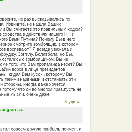
оворите, не раз высказывались по
а. Извините, не нашла Ваших
ели Вы считаете это правильным ходом?
 сходства в действиях нашего НН и
ого Вами Путина? Почему Вы в него
верное смотрите зомбоящик, в котором
ров воспевают? Я всегда уважала и
фруджу, Зоггилу, Болатбола, но Вы,
 остались с зомбоящиком, Вы не
роме того, что Вам пропаганда несет? Вы
шайки воров в лице президентов
ны, кидая Вам кусок , которому Вы
ь такими наивными и отстаивать эти
й стороны, иногда даже хочется
 потому что он во многом прав,пусть не
льные мысли, очень даже
обсудить...
оощрил за:
астил совсем другую прибыль поимел, а