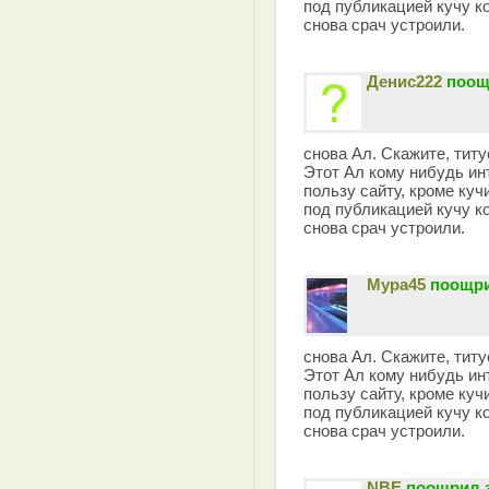
под публикацией кучу к
снова срач устроили.
Денис222
поощ
снова Ал. Скажите, титу
Этот Ал кому нибудь ин
пользу сайту, кроме ку
под публикацией кучу к
снова срач устроили.
Мура45
поощри
снова Ал. Скажите, титу
Этот Ал кому нибудь ин
пользу сайту, кроме ку
под публикацией кучу к
снова срач устроили.
NBE
поощрил з