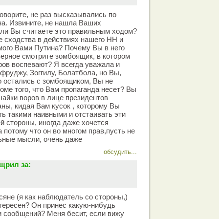
оворите, не раз высказывались по
а. Извините, не нашла Ваших
ели Вы считаете это правильным ходом?
 сходства в действиях нашего НН и
ого Вами Путина? Почему Вы в него
верное смотрите зомбоящик, в котором
ров воспевают? Я всегда уважала и
фруджу, Зоггилу, Болатбола, но Вы,
 остались с зомбоящиком, Вы не
роме того, что Вам пропаганда несет? Вы
шайки воров в лице президентов
ны, кидая Вам кусок , которому Вы
ь такими наивными и отстаивать эти
й стороны, иногда даже хочется
 потому что он во многом прав,пусть не
льные мысли, очень даже
обсудить...
щрил за:
сяне (я как наблюдатель со стороны,)
тересен? Он принес какую-нибудь
чи сообщений? Меня бесит, если вижу