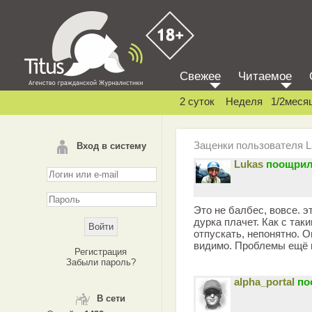
Свежее
Читаемое
2 суток
Неделя
1/2меся
Заценки пользователя 
Вход в систему
Lukas
поощрил
Это не балбес, вовсе. 
дурка плачет. Как с та
отпускать, непонятно. О
видимо. Проблемы ещё в
Регистрация
Забыли пароль?
alpha_portal
по
В сети