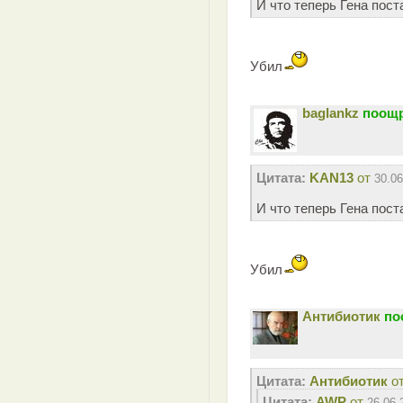
И что теперь Гена поста
Убил
baglankz
поощр
Цитата:
KAN13
от
30.06
И что теперь Гена поста
Убил
Антибиотик
по
Цитата:
Антибиотик
о
Цитата:
AWP
от
26.06.