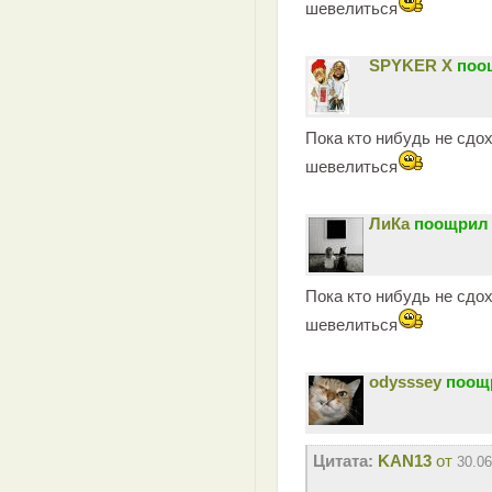
шевелиться
SPYKER X
поо
Пока кто нибудь не сдох
шевелиться
ЛиКа
поощрил 
Пока кто нибудь не сдох
шевелиться
odysssey
поощр
Цитата:
KAN13
от
30.06