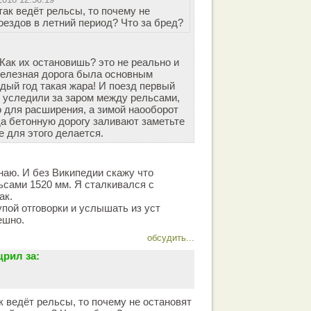
так ведёт рельсы, то почему не
оездов в летний период? Что за бред?
Как их остановишь? это не реально и
железная дорога была основным
ждый год такая жара! И поезд первый
е уследили за заром между рельсами,
 для расширения, а зимой наооборот
да бетонную дорогу заливают заметьте
е для этого делается.
наю. И без Википедии скажу что
сами 1520 мм. Я сталкивался с
ак.
упой отговорки и услышать из уст
ешно.
обсудить...
рил за:
к ведёт рельсы, то почему не остановят