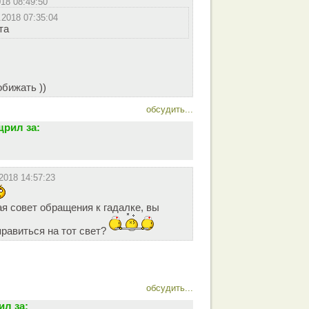
018 08:49:50
.2018 07:35:04
та
обижать ))
обсудить...
рил за:
2018 14:57:23
ая совет обращения к гадалке, вы
правиться на тот свет?
обсудить...
л за: