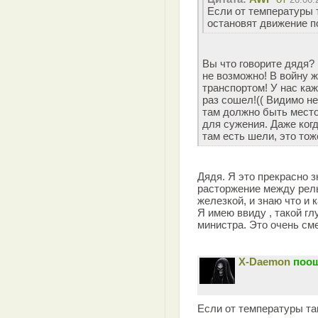
Если от температуры 
остановят движение п
Вы что говорите дядя? 
не возможно! В войну 
транспортом! У нас ка
раз сошел!(( Видимо н
там должно быть место
для сужения. Даже ког
там есть шели, это тож
Дядя. Я это прекрасно з
расторжение между рель
железкой, и знаю что и к
Я имею ввиду , такой гл
министра. Это очень см
X-Daemon
поощ
Если от температуры та