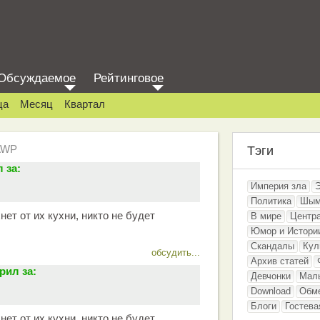
Обсуждаемое
Рейтинговое
ца
Месяц
Квартал
AWP
Тэги
 за:
Империя зла
Политика
Шым
нет от их кухни, никто не будет
В мире
Центр
Юмор и Истори
Скандалы
Кул
обсудить...
Архив статей
рил за:
Девчонки
Мал
Download
Обм
Блоги
Гостева
нет от их кухни, никто не будет