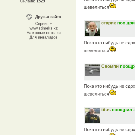
Онлайн:
1529
шевелиться
Друзья сайта
старик
поощрил
Сервис +
www.stimeks.kz
Натяжные потолки
Для инвалидов
Пока кто нибудь не сдох
шевелиться
Свомпи
поощр
Пока кто нибудь не сдох
шевелиться
titus
поощрил з
Пока кто нибудь не сдох