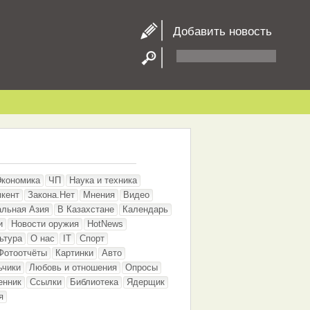
Добавить новость
Экономика
ЧП
Наука и техника
кент
Закона.Нет
Мнения
Видео
альная Азия
В Казахстане
Календарь
и
Новости оружия
HotNews
ьтура
О нас
IT
Спорт
Фотоотчёты
Картинки
Авто
ьчики
Любовь и отношения
Опросы
енник
Ссылки
Библиотека
Ядерщик
я