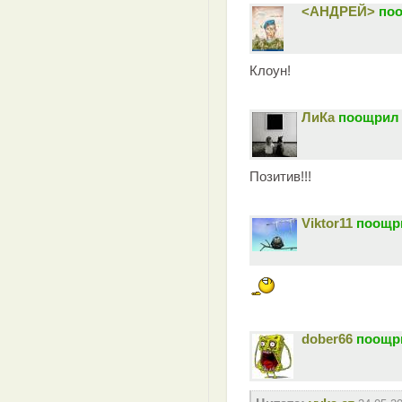
<АНДРЕЙ>
поо
Клоун!
ЛиКа
поощрил 
Позитив!!!
Viktor11
поощри
dober66
поощри