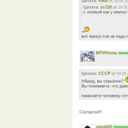
Цитата:
vvka
от
24.05.2
Цитата:
ss720
от
24.05
с логикой как у мангус
вот мангустов не надо 
ВРУНгель
поощ
Цитата:
СССР
от
04.05.
НАрод, вы серьёзно?
Вы понимаете, что дав
помогаете человеку от
Согласен!!!
stasik02
поощри