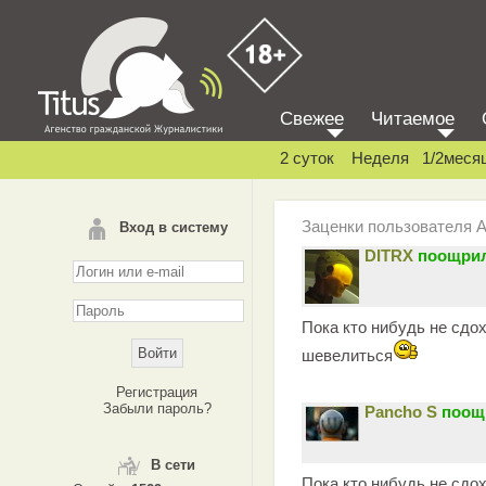
Свежее
Читаемое
2 суток
Неделя
1/2меся
Заценки пользователя 
Вход в систему
DITRX
поощрил
Пока кто нибудь не сдох
шевелиться
Регистрация
Забыли пароль?
Pancho S
поощ
В сети
Пока кто нибудь не сдох