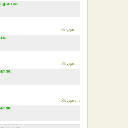
щрил за:
обсудить...
за:
обсудить...
л за:
обсудить...
л за: