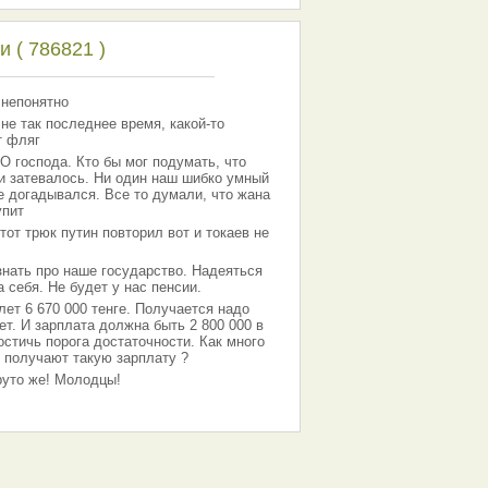
 ( 786821 )
 непонятно
 не так последнее время, какой-то
т фляг
господа. Кто бы мог подумать, что
 и затевалось. Ни один наш шибко умный
е догадывался. Все то думали, что жана
упит
тот трюк путин повторил вот и токаев не
знать про наше государство. Надеяться
 себя. Не будет у нас пенсии.
лет 6 670 000 тенге. Получается надо
ет. И зарплата должна быть 2 800 000 в
остичь порога достаточности. Как много
 получают такую зарплату ?
Круто же! Молодцы!