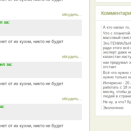
Комментарии
обсудить...
 за:
А кто напал то,
Что с планетой
массовый свис
нет от их кухни, никто не будет
Это ГЕНИАЛЬНО 
ради этого всё
эксперт даже н
обсудить...
казахстан наст
нан придумал э
ил за:
отстает
Всё что нужно 
нужно только на
Интересно - 20 
нет от их кухни, никто не будет
работать с 18 л
месяц, чтобы д
людей в стране
обсудить...
Не ну, а что? 
а:
Экологично
нет от их кухни, никто не будет