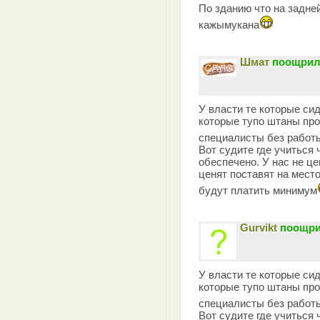
По зданию что на задне
кажымукана
Шмат
поощрил 
У власти те которые сид
которые тупо штаны пр
специалисты без работ
Вот судите где учиться
обеспечено. У нас не ц
ценят поставят на место
будут платить минимум
Gurvikt
поощри
У власти те которые сид
которые тупо штаны пр
специалисты без работ
Вот судите где учиться