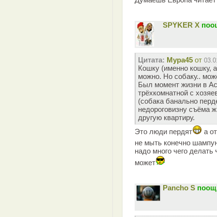
SPYKER X
поо
Цитата:
Мура45
от
03.0
Кошку (именно кошку, а
можно. Но собаку.. мож
Был момент жизни в Ас
трёхкомнатной с хозяе
(собака банально перде
недороговизну съёма ж
другую квартиру.
Это люди пердят
а от
не мыть конечно шампу
надо много чего делать
может
Pancho S
поощ