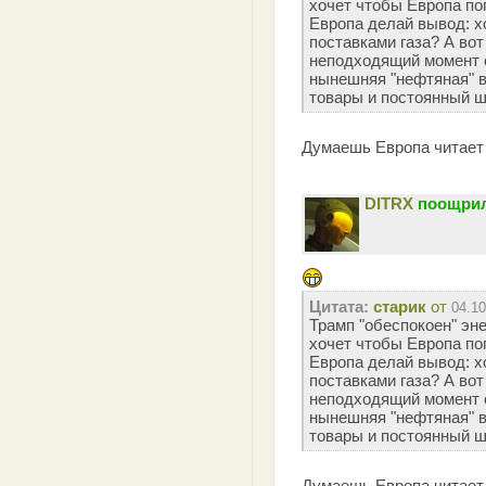
хочет чтобы Европа по
Европа делай вывод: х
поставками газа? А во
неподходящий момент о
нынешняя "нефтяная" в
товары и постоянный ш
Думаешь Европа читает
DITRX
поощрил
Цитата:
старик
от
04.10
Трамп "обеспокоен" эн
хочет чтобы Европа по
Европа делай вывод: х
поставками газа? А во
неподходящий момент о
нынешняя "нефтяная" в
товары и постоянный ш
Думаешь Европа читает