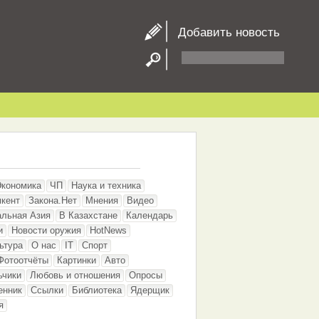
Добавить новость
Экономика
ЧП
Наука и техника
кент
Закона.Нет
Мнения
Видео
альная Азия
В Казахстане
Календарь
и
Новости оружия
HotNews
ьтура
О нас
IT
Спорт
Фотоотчёты
Картинки
Авто
ьчики
Любовь и отношения
Опросы
енник
Ссылки
Библиотека
Ядерщик
я