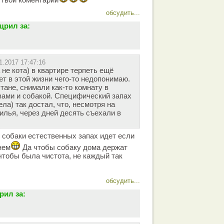
обсудить...
щрил за:
1.2017 17:47:16
 не кота) в квартире терпеть ещё
ет в этой жизни чего-то недопонимаю.
тане, снимали как-то комнату в
вами и собакой. Специфический запах
ла) так достал, что, несмотря на
илья, через дней десять съехали в
 собаки естественных запах идет если
нем
Да чтобы собаку дома держат
 чтобы была чистота, не каждый так
обсудить...
рил за: