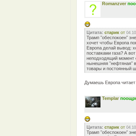
Romanzver
поо
Цитата:
старик
от
04.10
Трамп "обеспокоен" эн
хочет чтобы Европа по
Европа делай вывод: х
поставками газа? А во
неподходящий момент о
нынешняя "нефтяная" в
товары и постоянный ш
Думаешь Европа читает
Templar
поощри
Цитата:
старик
от
04.10
Трамп "обеспокоен" эн