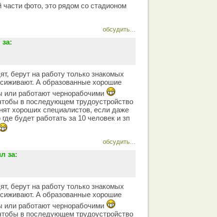
й части фото, это рядом со стадионом
обсудить...
за:
ят, берут на работу только знакомых
осиживают. А образованные хорошие
ы или работают чернорабочими
 чтобы в последующем трудоустройство
енят хороших специалистов, если даже
 где будет работать за 10 человек и зп
обсудить...
л за:
ят, берут на работу только знакомых
осиживают. А образованные хорошие
ы или работают чернорабочими
 чтобы в последующем трудоустройство