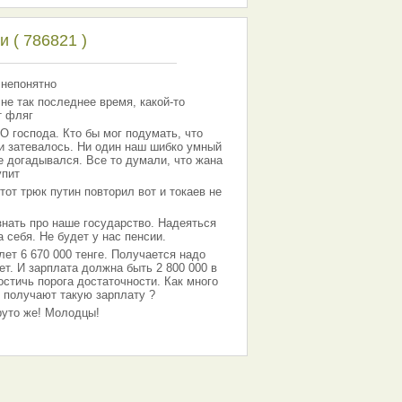
 ( 786821 )
 непонятно
 не так последнее время, какой-то
т фляг
господа. Кто бы мог подумать, что
 и затевалось. Ни один наш шибко умный
е догадывался. Все то думали, что жана
упит
тот трюк путин повторил вот и токаев не
знать про наше государство. Надеяться
 себя. Не будет у нас пенсии.
лет 6 670 000 тенге. Получается надо
ет. И зарплата должна быть 2 800 000 в
остичь порога достаточности. Как много
 получают такую зарплату ?
Круто же! Молодцы!