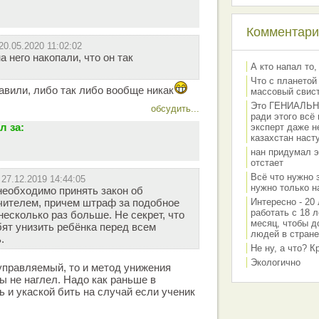
Комментарии
20.05.2020 11:02:02
а него накопали, что он так
А кто напал то,
Что с планетой
авили, либо так либо вообще никак
массовый свис
Это ГЕНИАЛЬНО 
обсудить...
ради этого всё
л за:
эксперт даже н
казахстан наст
нан придумал э
отстает
Всё что нужно 
т
27.12.2019 14:44:05
нужно только на
необходимо принять закон об
чителем, причем штраф за подобное
Интересно - 20 
работать с 18 л
есколько раз больше. Не секрет, что
месяц, чтобы д
ят унизить ребёнка перед всем
людей в стране
.
Не ну, а что? 
Экологично
 управляемый, то и метод унижения
ы не наглел. Надо как раньше в
ь и укаской бить на случай если ученик