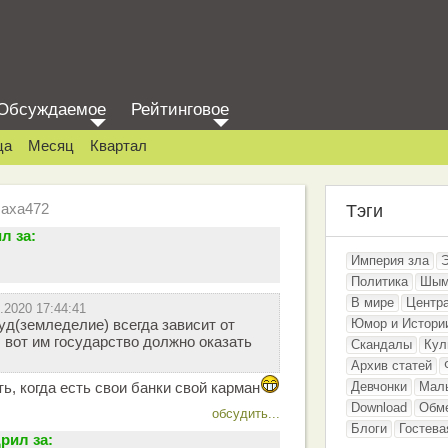
Обсуждаемое
Рейтинговое
ца
Месяц
Квартал
Баха472
Тэги
л за:
Империя зла
Политика
Шым
В мире
Центр
.2020 17:44:41
д(земледелие) всегда зависит от
Юмор и Истори
, вот им государство должно оказать
Скандалы
Кул
Архив статей
ь, когда есть свои банки свой карман
Девчонки
Мал
Download
Обм
обсудить...
Блоги
Гостева
рил за: