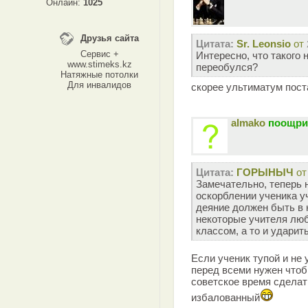
Онлайн:
1025
Друзья сайта
Цитата:
Sr. Leonsio
от
Сервис +
Интересно, что такого н
www.stimeks.kz
переобулся?
Натяжные потолки
Для инвалидов
скорее ультиматум пост
almako
поощри
Цитата:
ГОРЫНЫЧ
о
Замечательно, теперь 
оскорблении ученика у
деяние должен быть в н
некоторые учителя люб
классом, а то и ударить
Если ученик тупой и не
перед всеми нужен чтоб
советское время сделат
избалованный