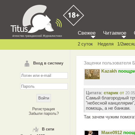
Свежее
Читаемое
2 суток
Неделя
1/2меся
Заценки пользователя 
Вход в систему
Kazakh
поощри
Цитата:
старик
от
20.05
Самый благородный тру
"небесной канцелярии"
помощь, а не банкам.
Регистрация
Забыли пароль?
Так зачем чужим помогат
В сети
Маке0912
поощ