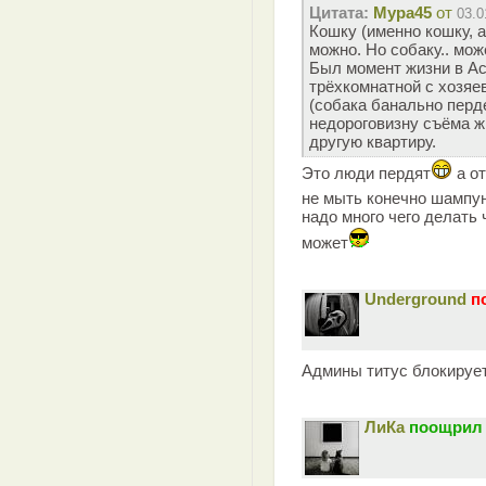
Цитата:
Мура45
от
03.0
Кошку (именно кошку, а
можно. Но собаку.. мож
Был момент жизни в Ас
трёхкомнатной с хозяе
(собака банально перде
недороговизну съёма ж
другую квартиру.
Это люди пердят
а от
не мыть конечно шампу
надо много чего делать
может
Underground
п
Админы титус блокируе
ЛиКа
поощрил 