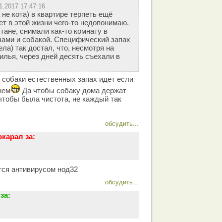
1.2017 17:47:16
 не кота) в квартире терпеть ещё
ет в этой жизни чего-то недопонимаю.
тане, снимали как-то комнату в
вами и собакой. Специфический запах
ла) так достал, что, несмотря на
илья, через дней десять съехали в
 собаки естественных запах идет если
нем
Да чтобы собаку дома держат
 чтобы была чистота, не каждый так
обсудить...
окарал за:
тся антивирусом нод32
обсудить...
за: