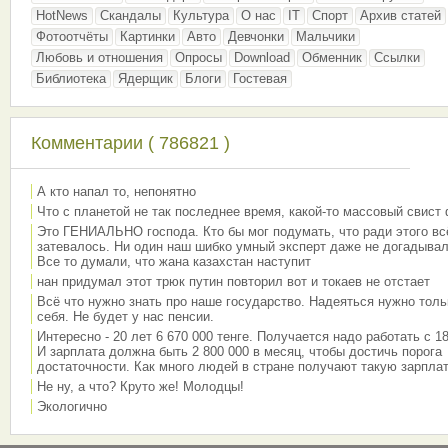
HotNews
Скандалы
Культура
О нас
IT
Спорт
Архив статей
Фотоотчёты
Картинки
Авто
Девчонки
Мальчики
Любовь и отношения
Опросы
Download
Обменник
Ссылки
Библиотека
Ядерщик
Блоги
Гостевая
Комментарии ( 786821 )
А кто напал то, непонятно
Что с планетой не так последнее время, какой-то массовый свист
Это ГЕНИАЛЬНО господа. Кто бы мог подумать, что ради этого вс
затевалось. Ни один наш шибко умный эксперт даже не догадывал
Все то думали, что жана казахстан наступит
нан придумал этот трюк путин повторил вот и токаев не отстает
Всё что нужно знать про наше государство. Надеяться нужно толь
себя. Не будет у нас пенсии.
Интересно - 20 лет 6 670 000 тенге. Получается надо работать с 18
И зарплата должна быть 2 800 000 в месяц, чтобы достичь порога
достаточности. Как много людей в стране получают такую зарплат
Не ну, а что? Круто же! Молодцы!
Экологично