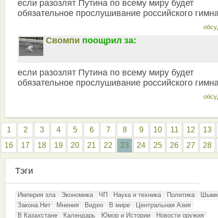
если разозлят Путина по всему миру будет
обязательное прослушивание российского гимн
обсу
Свомпи
поощрил за:
если разозлят Путина по всему миру будет
обязательное прослушивание российского гимн
обсу
1
2
3
4
5
6
7
8
9
10
11
12
13
16
17
18
19
20
21
22
23
24
25
26
27
28
Тэги
Империя зла
Экономика
ЧП
Наука и техника
Политика
Шымк
Закона.Нет
Мнения
Видео
В мире
Центральная Азия
В Казахстане
Календарь
Юмор и Истории
Новости оружия