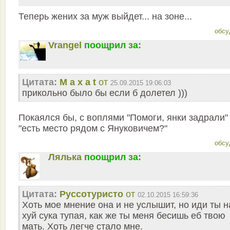
Теперь жених за муж выйдет... на зоне...
обсу
Vrangel
поощрил за:
Цитата:
M a x a t
от
25.09.2015 19:06:03
прикольно было бы если б долетел )))
Покаялся бы, с воплями "Помоги, янки задрали"
"есть место рядом с Януковичем?"
обсу
Лялька
поощрил за:
Цитата:
Руссотуристо
от
02.10.2015 16:59:36
Хоть мое мнение она и не услышит, но иди ты н
хуй сука тупая, как же ты меня бесишь еб твою
мать. Хоть легче стало мне.