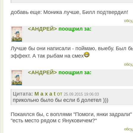
добавь еще: Моника лучше, Билл подтвердил!
обсу
<АНДРЕЙ>
поощрил за:
Лучше бы они написали - поймаю, выебу. Был б
эффект. А так рыбам на смех
обсу
<АНДРЕЙ>
поощрил за:
Цитата:
M a x a t
от
25.09.2015 19:06:03
прикольно было бы если б долетел )))
Покаялся бы, с воплями "Помоги, янки задрали"
"есть место рядом с Януковичем?"
обсу