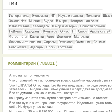
Тэги
Империя зла
Экономика
ЧП
Наука и техника
Политика
Шымк
Закона.Нет
Мнения
Видео
В мире
Центральная Азия
В Казахстане
Календарь
Юмор и Истории
Новости оружия
HotNews
Скандалы
Культура
О нас
IT
Спорт
Архив статей
Фотоотчёты
Картинки
Авто
Девчонки
Мальчики
Любовь и отношения
Опросы
Download
Обменник
Ссылки
Библиотека
Ядерщик
Блоги
Гостевая
Комментарии ( 786821 )
А кто напал то, непонятно
Что с планетой не так последнее время, какой-то массовый свист
Это ГЕНИАЛЬНО господа. Кто бы мог подумать, что ради этого вс
затевалось. Ни один наш шибко умный эксперт даже не догадывал
Все то думали, что жана казахстан наступит
нан придумал этот трюк путин повторил вот и токаев не отстает
Всё что нужно знать про наше государство. Надеяться нужно толь
себя. Не будет у нас пенсии.
Интересно - 20 лет 6 670 000 тенге. Получается надо работать с 18