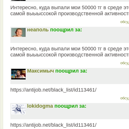
Интересно, куда выпали мои 50000 тг в среде э
самой выыыссокой производственной активност
обсу
неаполь
поощрил за:
Интересно, куда выпали мои 50000 тг в среде э
самой выыыссокой производственной активност
обсу
Максимыч
поощрил за:
https://antijob.net/black_list/id113461/
обсу
lokidogma
поощрил за:
https://antijob.net/black_list/id113461/