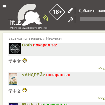
≡
Добавить нов
Заценки пользователя Неджикет
Goth
покарал за:
学中文
обсу
<АНДРЕЙ>
покарал за:
学中文
обсу
Black_chi
поощрил за: