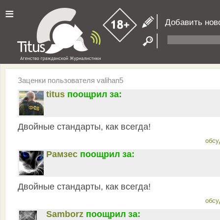
≡
Добавить нов
Заценки пользователя valihan5
titus
поощрил за:
Двойные стандарты, как всегда!
обсу
Рамзес
поощрил за:
Двойные стандарты, как всегда!
обсу
Samborz
поощрил за: