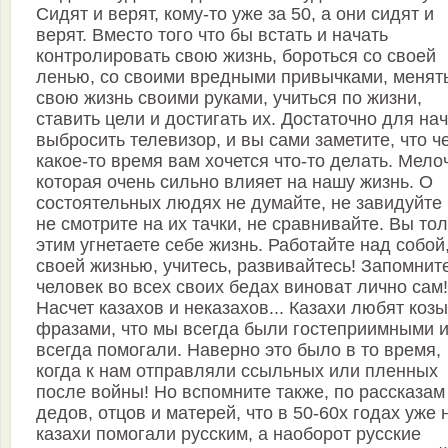
Сидят и верят, кому-то уже за 50, а они сидят и
верят. Вместо того что бы встать и начать
контролировать свою жизнь, бороться со своей
ленью, со своими вредными привычками, менят
свою жизнь своими руками, учиться по жизни,
ставить цели и достигать их. Достаточно для на
выбросить телевизор, и вы сами заметите, что ч
какое-то время вам хочется что-то делать. Мело
которая очень сильно влияет на нашу жизнь. О
состоятельных людях не думайте, не завидуйте 
не смотрите на их тачки, не сравнивайте. Вы то
этим угнетаете себе жизнь. Работайте над собой
своей жизнью, учитесь, развивайтесь! Запомнит
человек во всех своих бедах виноват лично сам!
Насчет казахов и неказахов... Казахи любят коз
фразами, что мы всегда были гостеприимными 
всегда помогали. Наверно это было в то время,
когда к нам отправляли ссыльных или пленных
после войны! Но вспомните также, по рассказам
дедов, отцов и матерей, что в 50-60х годах уже 
казахи помогали русским, а наоборот русские