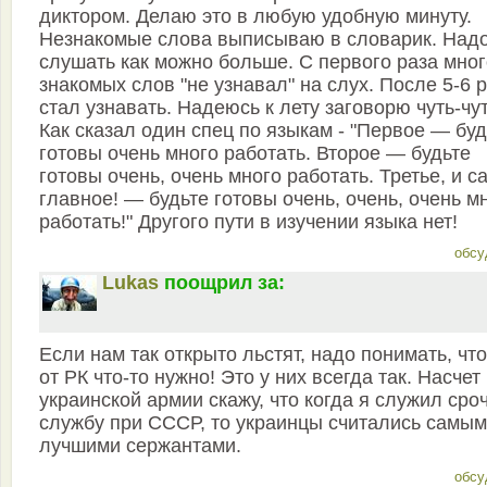
диктором. Делаю это в любую удобную минуту.
Незнакомые слова выписываю в словарик. Над
слушать как можно больше. С первого раза мног
знакомых слов "не узнавал" на слух. После 5-6 
стал узнавать. Надеюсь к лету заговорю чуть-чут
Как сказал один спец по языкам - "Первое — буд
готовы очень много работать. Второе — будьте
готовы очень, очень много работать. Третье, и с
главное! — будьте готовы очень, очень, очень м
работать!" Другого пути в изучении языка нет!
обсу
Lukas
поощрил за:
Если нам так открыто льстят, надо понимать, чт
от РК что-то нужно! Это у них всегда так. Насчет
украинской армии скажу, что когда я служил сро
службу при СССР, то украинцы считались самы
лучшими сержантами.
обсу