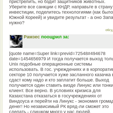
пристрелить, но бздит защитников животных.
Уберите все санкции с КНДР, направьте в страну
инвестиции, поделитесь технологиями (как было
Южной Кореей) и увидите результат - а оно Зап
нужно?
обсу
Рамзес
поощрил за:
[quote name=Super link=previd=72548#494678
date=1454656979 И тогда получается выход тол
Unix подобные операционные системы
использовать. В гос. учреждениях и в корпорат
секторе 10 получается хуже засланного казачка 
сдаст кому надо и кто заплатит больше. Выход
получается один ставить визде Линукс или тонк
клиент. Все верно. В условиях кризиса для
Казахстана отказаться в госучреждениях от
Виндоуса и перейти на Линукс - экономия гром
денег! Но независимый РК вряд-ли сможет это
сделать - слишком много у нас людей,