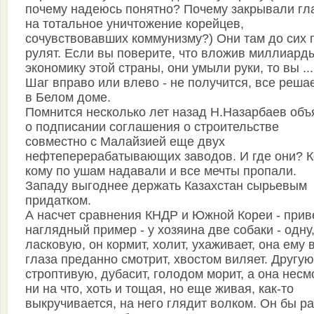
почему надеюсь понятно? Почему закрывали гл
на тотальное уничтожение корейцев,
сочувствовавших коммунизму?) Они там до сих 
рулят. Если вы поверите, что вложив миллиард
экономику этой страны, они умыли руки, то вы ...
Шаг вправо или влево - не получится, все реша
в Белом доме.
Помнится несколько лет назад Н.Назарбаев объ
о подписании соглашения о строительстве
совместно с Малайзией еще двух
нефтеперерабатывающих заводов. И где они? К
кому по ушам надавали и все мечты пропали.
Западу выгоднее держать Казахстан сырьевым
придатком.
А насчет сравнения КНДР и Южной Кореи - прив
наглядный пример - у хозяина две собаки - одну
ласковую, он кормит, холит, ухаживает, она ему 
глаза преданно смотрит, хвостом виляет. Другую
строптивую, дубасит, голодом морит, а она несм
ни на что, хоть и тощая, но еще живая, как-то
выкручивается, на него глядит волком. Он бы р