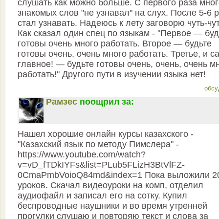
слушать как можно больше. С первого раза мног
знакомых слов "не узнавал" на слух. После 5-6 
стал узнавать. Надеюсь к лету заговорю чуть-чут
Как сказал один спец по языкам - "Первое — буд
готовы очень много работать. Второе — будьте
готовы очень, очень много работать. Третье, и с
главное! — будьте готовы очень, очень, очень м
работать!" Другого пути в изучении языка нет!
обсу
Рамзес
поощрил за:
Нашел хорошие онлайн курсы казахского -
"Казахский язык по методу Пимслера" -
https://www.youtube.com/watch?
v=vD_fTDkIYFs&list=PLub5FLizH3BtVlFZ-
0CmaPmbVoioQ84md&index=1 Пока выложили 2
уроков. Скачал видеоуроки на комп, отделил
аудиофайл и записал его на сотку. Купил
беспроводные наушники и во время утренней
прогулки слушаю и повторяю текст и слова за