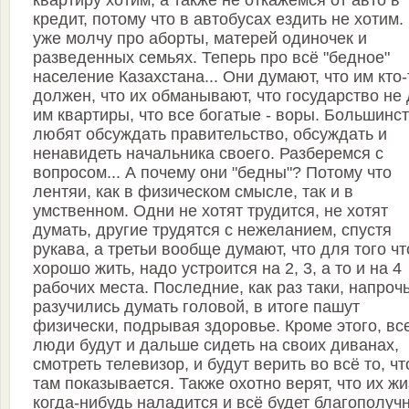
квартиру хотим, а также не откажемся от авто в
кредит, потому что в автобусах ездить не хотим.
уже молчу про аборты, матерей одиночек и
разведенных семьях. Теперь про всё "бедное"
население Казахстана... Они думают, что им кто-
должен, что их обманывают, что государство не 
им квартиры, что все богатые - воры. Большинс
любят обсуждать правительство, обсуждать и
ненавидеть начальника своего. Разберемся с
вопросом... А почему они "бедны"? Потому что
лентяи, как в физическом смысле, так и в
умственном. Одни не хотят трудится, не хотят
думать, другие трудятся с нежеланием, спустя
рукава, а третьи вообще думают, что для того ч
хорошо жить, надо устроится на 2, 3, а то и на 4
рабочих места. Последние, как раз таки, напроч
разучились думать головой, в итоге пашут
физически, подрывая здоровье. Кроме этого, вс
люди будут и дальше сидеть на своих диванах,
смотреть телевизор, и будут верить во всё то, чт
там показывается. Также охотно верят, что их жи
когда-нибудь наладится и всё будет благополучн