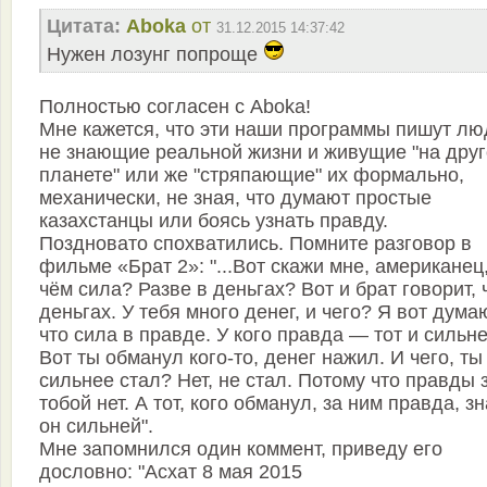
Цитата:
Aboka
от
31.12.2015 14:37:42
Нужен лозунг попроще
Полностью согласен с Aboka!
Мне кажется, что эти наши программы пишут лю
не знающие реальной жизни и живущие "на дру
планете" или же "стряпающие" их формально,
механически, не зная, что думают простые
казахстанцы или боясь узнать правду.
Поздновато спохватились. Помните разговор в
фильме «Брат 2»: "...Вот скажи мне, американец,
чём сила? Разве в деньгах? Вот и брат говорит, 
деньгах. У тебя много денег, и чего? Я вот дума
что сила в правде. У кого правда — тот и сильне
Вот ты обманул кого-то, денег нажил. И чего, ты
сильнее стал? Нет, не стал. Потому что правды 
тобой нет. А тот, кого обманул, за ним правда, зн
он сильней".
Мне запомнился один коммент, приведу его
дословно: "Асхат 8 мая 2015