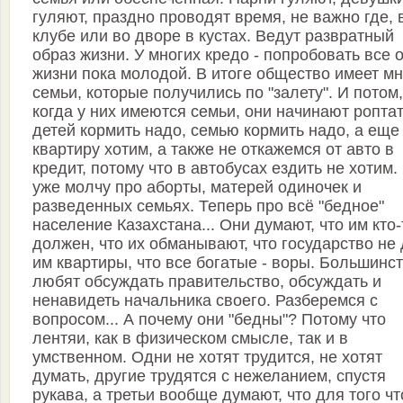
гуляют, праздно проводят время, не важно где, 
клубе или во дворе в кустах. Ведут развратный
образ жизни. У многих кредо - попробовать все 
жизни пока молодой. В итоге общество имеет м
семьи, которые получились по "залету". И потом,
когда у них имеются семьи, они начинают роптат
детей кормить надо, семью кормить надо, а еще
квартиру хотим, а также не откажемся от авто в
кредит, потому что в автобусах ездить не хотим.
уже молчу про аборты, матерей одиночек и
разведенных семьях. Теперь про всё "бедное"
население Казахстана... Они думают, что им кто-
должен, что их обманывают, что государство не 
им квартиры, что все богатые - воры. Большинс
любят обсуждать правительство, обсуждать и
ненавидеть начальника своего. Разберемся с
вопросом... А почему они "бедны"? Потому что
лентяи, как в физическом смысле, так и в
умственном. Одни не хотят трудится, не хотят
думать, другие трудятся с нежеланием, спустя
рукава, а третьи вообще думают, что для того ч