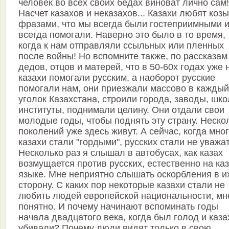
человек во всех своих бедах виноват лично сам!
Насчет казахов и неказахов... Казахи любят коз
фразами, что мы всегда были гостеприимными 
всегда помогали. Наверно это было в то время,
когда к нам отправляли ссыльных или пленных
после войны! Но вспомните также, по рассказам
дедов, отцов и матерей, что в 50-60х годах уже 
казахи помогали русским, а наоборот русские
помогали нам, они приезжали массово в каждый
уголок Казахстана, строили города, заводы, шко
институты, поднимали целину. Они отдали свои
молодые годы, чтобы поднять эту страну. Неско
поколений уже здесь живут. А сейчас, когда мно
казахи стали "гордыми", русских стали не уважат
Несколько раз я слышал в автобусах, как казах
возмущается против русских, естественно на каз
языке. Мне неприятно слышать оскорбления в и
сторону. С каких пор некоторые казахи стали не
любить людей европейской национальности, мн
понятно. И почему начинают вспоминать годы
начала двадцатого века, когда был голод и каза
убивали? Почему люди видят только в свою