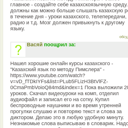
главное - создайте себе казахскоязычную среду
должны как можно больше слышать казахскую р
в течение дня - уроки казахского, телепередачи,
радио и т.д. Мозг должен привыкнуть к другому
языку.
обсу
Васяй
поощрил за:
Нашел хорошие онлайн курсы казахского -
"Казахский язык по методу Пимслера" -
https://www.youtube.com/watch?
v=vD_fTDkIYFs&list=PLub5FLizH3BtVlFZ-
0CmaPmbVoioQ84md&index=1 Пока выложили 2
уроков. Скачал видеоуроки на комп, отделил
аудиофайл и записал его на сотку. Купил
беспроводные наушники и во время утренней
прогулки слушаю и повторяю текст и слова за
диктором. Делаю это в любую удобную минуту.
Незнакомые слова выписываю в словарик. Над