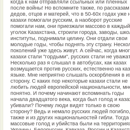
когда к нам отправляли ссыльных или пленных
после войны! Но вспомните также, по рассказам
дедов, отцов и матерей, что в 50-60х годах уже 
казахи помогали русским, а наоборот русские
помогали нам, они приезжали массово в каждый
уголок Казахстана, строили города, заводы, шко
институты, поднимали целину. Они отдали свои
молодые годы, чтобы поднять эту страну. Неско
поколений уже здесь живут. А сейчас, когда мно
казахи стали "гордыми", русских стали не уважат
Несколько раз я слышал в автобусах, как казах
возмущается против русских, естественно на каз
языке. Мне неприятно слышать оскорбления в и
сторону. С каких пор некоторые казахи стали не
любить людей европейской национальности, мн
понятно. И почему начинают вспоминать годы
начала двадцатого века, когда был голод и каза
убивали? Почему люди видят только в свою
сторону? Ведь и немало русских людей погибло
также и из других национальностей гибли. Тогда
массовые голод и убийства были на территория
Украины, Белоруссии, Кавказа, России и Казахст