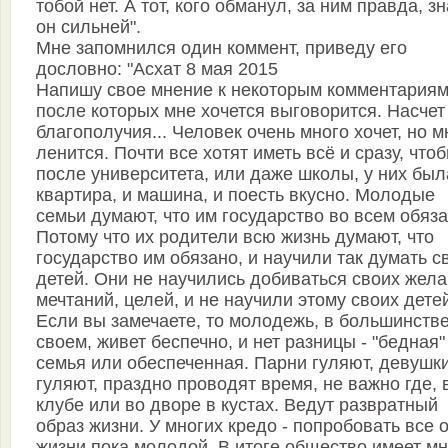
тобой нет. А тот, кого обманул, за ним правда, зн
он сильней".
Мне запомнился один коммент, приведу его
дословно: "Асхат 8 мая 2015
Напишу свое мнение к некоторым комментариям
после которых мне хочется выговорится. Насчет
благополучия... Человек очень много хочет, но м
ленится. Почти все хотят иметь всё и сразу, что
после университета, или даже школы, у них был
квартира, и машина, и поесть вкусно. Молодые
семьи думают, что им государство во всем обяза
Потому что их родители всю жизнь думают, что
государство им обязано, и научили так думать с
детей. Они не научились добиваться своих жела
мечтаний, целей, и не научили этому своих дете
Если вы замечаете, то молодежь, в большинств
своем, живет беспечно, и нет разницы - "бедная"
семья или обеспеченная. Парни гуляют, девушк
гуляют, праздно проводят время, не важно где, 
клубе или во дворе в кустах. Ведут развратный
образ жизни. У многих кредо - попробовать все 
жизни пока молодой. В итоге общество имеет м