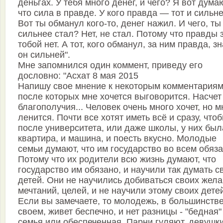
деньгах. У тебя много денег, и чего? Я вот дума
что сила в правде. У кого правда — тот и сильне
Вот ты обманул кого-то, денег нажил. И чего, ты
сильнее стал? Нет, не стал. Потому что правды 
тобой нет. А тот, кого обманул, за ним правда, зн
он сильней".
Мне запомнился один коммент, приведу его
дословно: "Асхат 8 мая 2015
Напишу свое мнение к некоторым комментариям
после которых мне хочется выговорится. Насчет
благополучия... Человек очень много хочет, но м
ленится. Почти все хотят иметь всё и сразу, что
после университета, или даже школы, у них был
квартира, и машина, и поесть вкусно. Молодые
семьи думают, что им государство во всем обяза
Потому что их родители всю жизнь думают, что
государство им обязано, и научили так думать с
детей. Они не научились добиваться своих жела
мечтаний, целей, и не научили этому своих дете
Если вы замечаете, то молодежь, в большинств
своем, живет беспечно, и нет разницы - "бедная"
семья или обеспеченная. Парни гуляют, девушк