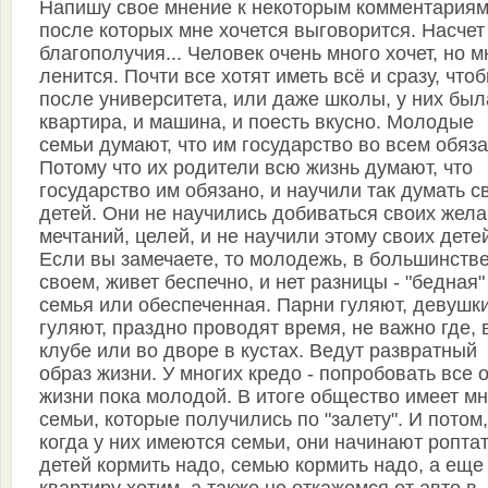
Напишу свое мнение к некоторым комментариям
после которых мне хочется выговорится. Насчет
благополучия... Человек очень много хочет, но м
ленится. Почти все хотят иметь всё и сразу, что
после университета, или даже школы, у них был
квартира, и машина, и поесть вкусно. Молодые
семьи думают, что им государство во всем обяза
Потому что их родители всю жизнь думают, что
государство им обязано, и научили так думать с
детей. Они не научились добиваться своих жела
мечтаний, целей, и не научили этому своих дете
Если вы замечаете, то молодежь, в большинств
своем, живет беспечно, и нет разницы - "бедная"
семья или обеспеченная. Парни гуляют, девушк
гуляют, праздно проводят время, не важно где, 
клубе или во дворе в кустах. Ведут развратный
образ жизни. У многих кредо - попробовать все 
жизни пока молодой. В итоге общество имеет м
семьи, которые получились по "залету". И потом,
когда у них имеются семьи, они начинают роптат
детей кормить надо, семью кормить надо, а еще