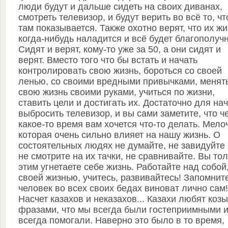
люди будут и дальше сидеть на своих диванах,
смотреть телевизор, и будут верить во всё то, чт
там показывается. Также охотно верят, что их жи
когда-нибудь наладится и всё будет благополучн
Сидят и верят, кому-то уже за 50, а они сидят и
верят. Вместо того что бы встать и начать
контролировать свою жизнь, бороться со своей
ленью, со своими вредными привычками, менят
свою жизнь своими руками, учиться по жизни,
ставить цели и достигать их. Достаточно для на
выбросить телевизор, и вы сами заметите, что ч
какое-то время вам хочется что-то делать. Мело
которая очень сильно влияет на нашу жизнь. О
состоятельных людях не думайте, не завидуйте 
не смотрите на их тачки, не сравнивайте. Вы то
этим угнетаете себе жизнь. Работайте над собой
своей жизнью, учитесь, развивайтесь! Запомнит
человек во всех своих бедах виноват лично сам!
Насчет казахов и неказахов... Казахи любят коз
фразами, что мы всегда были гостеприимными 
всегда помогали. Наверно это было в то время,