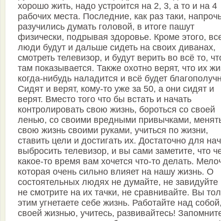
хорошо жить, надо устроится на 2, 3, а то и на 4
рабочих места. Последние, как раз таки, напроч
разучились думать головой, в итоге пашут
физически, подрывая здоровье. Кроме этого, вс
люди будут и дальше сидеть на своих диванах,
смотреть телевизор, и будут верить во всё то, чт
там показывается. Также охотно верят, что их жи
когда-нибудь наладится и всё будет благополучн
Сидят и верят, кому-то уже за 50, а они сидят и
верят. Вместо того что бы встать и начать
контролировать свою жизнь, бороться со своей
ленью, со своими вредными привычками, менят
свою жизнь своими руками, учиться по жизни,
ставить цели и достигать их. Достаточно для на
выбросить телевизор, и вы сами заметите, что ч
какое-то время вам хочется что-то делать. Мело
которая очень сильно влияет на нашу жизнь. О
состоятельных людях не думайте, не завидуйте 
не смотрите на их тачки, не сравнивайте. Вы то
этим угнетаете себе жизнь. Работайте над собой
своей жизнью, учитесь, развивайтесь! Запомнит