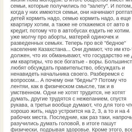
семьи, которые получились по "залету". И потом,
когда у них имеются семьи, они начинают роптат
детей кормить надо, семью кормить надо, а еще
квартиру хотим, а также не откажемся от авто в
кредит, потому что в автобусах ездить не хотим.
уже молчу про аборты, матерей одиночек и
разведенных семьях. Теперь про всё "бедное"
население Казахстана... Они думают, что им кто-
должен, что их обманывают, что государство не 
им квартиры, что все богатые - воры. Большинс
любят обсуждать правительство, обсуждать и
ненавидеть начальника своего. Разберемся с
вопросом... А почему они "бедны"? Потому что
лентяи, как в физическом смысле, так и в
умственном. Одни не хотят трудится, не хотят
думать, другие трудятся с нежеланием, спустя
рукава, а третьи вообще думают, что для того ч
хорошо жить, надо устроится на 2, 3, а то и на 4
рабочих места. Последние, как раз таки, напроч
разучились думать головой, в итоге пашут
физически, подрывая здоровье. Кроме этого, вс