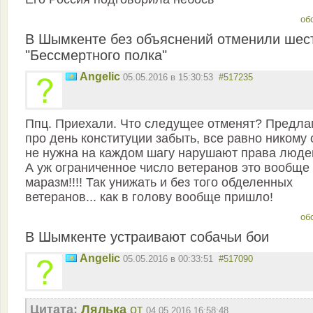
об
В Шымкенте без объяснений отменили шес
"Бессмертного полка"
Angelic
05.05.2016 в 15:30:53
#517235
Ппц. Приехали. Что следущее отменят? Предла
про день конституции забыть, все равно никому 
не нужна на каждом шагу нарушают права люде
А уж ограниченное число ветеранов это вообще
маразм!!!! Так унижать и без того обделенных
ветеранов... как в голову вообще пришло!
об
В Шымкенте устраивают собачьи бои
Angelic
05.05.2016 в 00:33:51
#517090
Цитата:
Лялька
от
04.05.2016 16:58:48