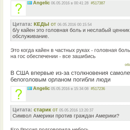
Angelic
06.05.2016 в 00:41:28
#517387
Цитата:
КЕДЫ
от
06.05.2016 00:15:54
б/у кайен это головная боль и неслабый ценник
обслуживание.
Это когда кайен в частных руках - головная боль
на гос обеспечении - все зашибись
об
В США впервые из-за столкновения самоле
белоголовым орланом погибли люди
Angelic
05.05.2016 в 15:34:08
#517236
Цитата:
старик
от
05.05.2016 13:20:37
Символ Америки против граждан Америки?
Его Россия подговорила небось