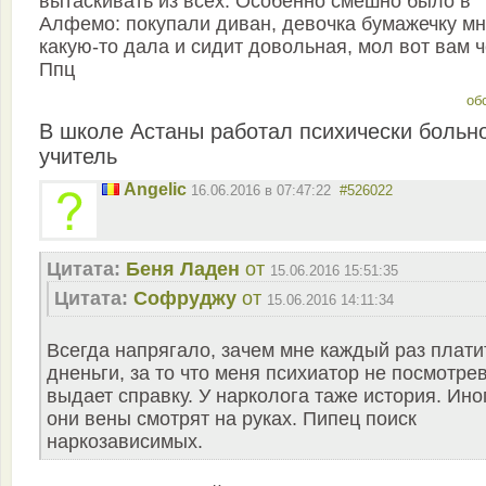
вытаскивать из всех. Особенно смешно было в
Алфемо: покупали диван, девочка бумажечку м
какую-то дала и сидит довольная, мол вот вам ч
Ппц
об
В школе Астаны работал психически больн
учитель
Angelic
16.06.2016 в 07:47:22
#526022
Цитата:
Беня Ладен
от
15.06.2016 15:51:35
Цитата:
Софруджу
от
15.06.2016 14:11:34
Всегда напрягало, зачем мне каждый раз плати
дненьги, за то что меня психиатор не посмотре
выдает справку. У нарколога таже история. Ино
они вены смотрят на руках. Пипец поиск
наркозависимых.