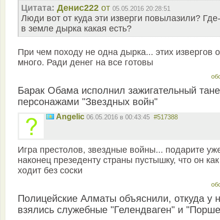
Цитата:
Денис222
от
05.05.2016 20:28:51
Люди вот от куда эти изверги повылазили? Где
в земле дырка какая есть?
При чем походу не одна дырка... этих извергов 
много. Ради денег на все готовы
об
Барак Обама исполнил зажигательный тане
персонажами "Звездных войн"
Angelic
06.05.2016 в 00:43:45
#517388
Игра престолов, звездные войны... подарите уж
наконец презеденту страны пустышку, что он как
ходит без соски
об
Полицейские Алматы объяснили, откуда у 
взялись служебные "Гелендваген" и "Порше