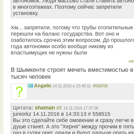
автономок. Люди массово стали ставить автон
в многоэтажках. Поэтому сейчас запретили
установку.
Хм... запретили, потому что трубы отопительные
перешли на баланс государства. Вот оно и
озаботилось срочно этим вопросом. До прошлог
года автономки особо вообще никому из
властьимущих не нужны были
об
В Шымкенте строят мечеть вместимостью в
тысяч человек
Angelic
14.11.2016 в 23:49:11
#558706
Цитата:
shaman
от
14.11.2016 17:37:06
juniorkz 14.11.2016 в 14:33:13 # 558515
Вы это сделайте себе омовение и сразу легче в
душе станет. А это "Херня" между прочим в пят
раз в сутки орет, орали и будут дальше орать ка