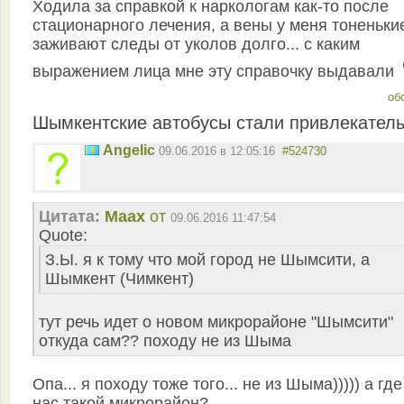
Ходила за справкой к наркологам как-то после
стационарного лечения, а вены у меня тоненьки
заживают следы от уколов долго... с каким
выражением лица мне эту справочку выдавали
об
Шымкентские автобусы стали привлекател
Angelic
09.06.2016 в 12:05:16
#524730
Цитата:
Maax
от
09.06.2016 11:47:54
Quote:
З.Ы. я к тому что мой город не Шымсити, а
Шымкент (Чимкент)
тут речь идет о новом микрорайоне "Шымсити"
откуда сам?? походу не из Шыма
Опа... я походу тоже того... не из Шыма))))) а где
нас такой микрорайон?