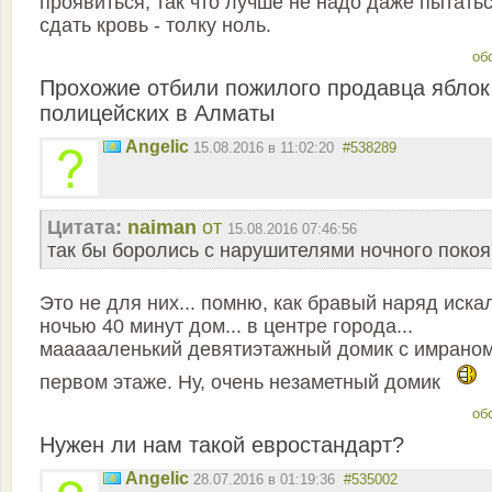
проявиться, так что лучше не надо даже пытать
сдать кровь - толку ноль.
об
Прохожие отбили пожилого продавца яблок
полицейских в Алматы
Angelic
15.08.2016 в 11:02:20
#538289
Цитата:
naiman
от
15.08.2016 07:46:56
так бы боролись с нарушителями ночного покоя
Это не для них... помню, как бравый наряд иска
ночью 40 минут дом... в центре города...
маааааленький девятиэтажный домик с имраном
первом этаже. Ну, очень незаметный домик
об
Нужен ли нам такой евростандарт?
Angelic
28.07.2016 в 01:19:36
#535002