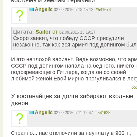
восточным землям Германии"
Angelic
02.09.2016 в 13:45:12
#541678
Цитата:
Sailor
от
02.09.2016 13:19:27
Скоро заявят, что победу СССР присудили
незаконно, так как вся армия под допингом была
И это неплохой вариант. Ведь возможно, что ар
СССР под допингом напала на бедного, ничего 
подозревающего Гитлера, когда он со своей
любимой женой Евой мирно прогуливался в лесу
об
У костанайцев за долги забирают входные
двери
Angelic
02.09.2016 в 11:12:47
#541628
Странно... нас отключили за неуплату в 900 тг,