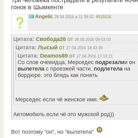
Три человека пострадали в результате ноч
гонок в Шымкенте
Angelic
28.04.2016 в 11:39:42
#515516
Цитата:
Свобода26
от
28.04.2016 09:53:03
Цитата:
Лысый
от
27.04.2016 18:43:39
Цитата:
Deamos89
от
27.04.2016 17:12:21
Со слов очевидца, Мерседес
подрезали
и он
вылетела
с проезжей части,
подлетела
на
бордюре. это блядь как понять
Мерседес если чё женское имя.
Автомобиль если чё-это мужской род))
Вот поэтому "он", но "вылетела"