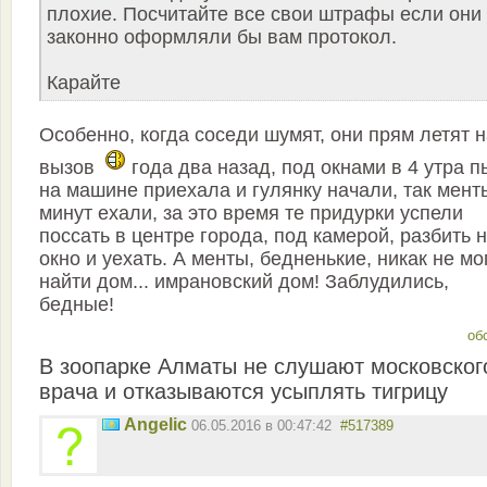
плохие. Посчитайте все свои штрафы если они
законно оформляли бы вам протокол.
Карайте
Особенно, когда соседи шумят, они прям летят 
вызов
года два назад, под окнами в 4 утра п
на машине приехала и гулянку начали, так мент
минут ехали, за это время те придурки успели
поссать в центре города, под камерой, разбить 
окно и уехать. А менты, бедненькие, никак не мо
найти дом... имрановский дом! Заблудились,
бедные!
об
В зоопарке Алматы не слушают московског
врача и отказываются усыплять тигрицу
Angelic
06.05.2016 в 00:47:42
#517389