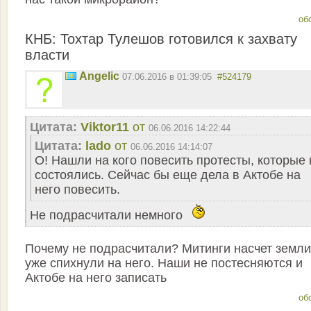
об
КНБ: Тохтар Тулешов готовился к захвату
власти
Angelic
07.06.2016 в 01:39:05
#524179
Цитата:
Viktor11
от
06.06.2016 14:22:44
Цитата:
lado
от
06.06.2016 14:14:07
О! Нашли на кого повесить протесты, которые 
состоялись. Сейчас бы еще дела в Актобе на
него повесить.
Не подрасчитали немного
Почему не подрасчитали? Митинги насчет земли
уже спихнули на него. Наши не постесняются и
Актобе на него записать
об