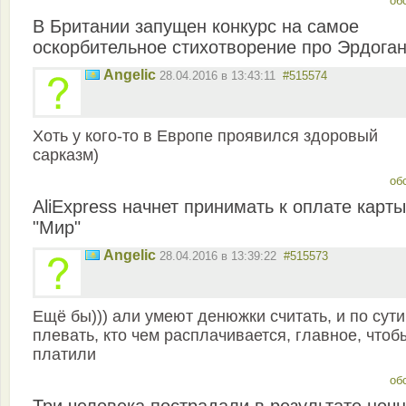
об
В Британии запущен конкурс на самое
оскорбительное стихотворение про Эрдога
Angelic
28.04.2016 в 13:43:11
#515574
Хоть у кого-то в Европе проявился здоровый
сарказм)
об
AliExpress начнет принимать к оплате карты
"Мир"
Angelic
28.04.2016 в 13:39:22
#515573
Ещё бы))) али умеют денюжки считать, и по сути
плевать, кто чем расплачивается, главное, чтоб
платили
об