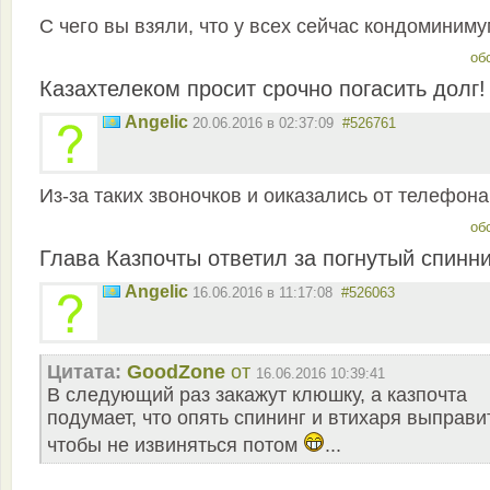
С чего вы взяли, что у всех сейчас кондоминим
об
Казахтелеком просит срочно погасить долг!
Angelic
20.06.2016 в 02:37:09
#526761
Из-за таких звоночков и оиказались от телефон
об
Глава Казпочты ответил за погнутый спинни
Angelic
16.06.2016 в 11:17:08
#526063
Цитата:
GoodZone
от
16.06.2016 10:39:41
В следующий раз закажут клюшку, а казпочта
подумает, что опять спининг и втихаря выправит
чтобы не извиняться потом
...