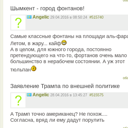
об
Шымкент - город фонтанов!
Angelic
29.04.2016 в 08:50:24
#515740
Самые классные фонтаны на площади аль-фар
Летом, в жару... кайф
А в целом, для южного города, постоянно
претендующего на что-то, фортанов очень мало
большинство в нерабочем состоянии. А уж этот
тюльпан
об
Заявление Трампа по внешней политике
Angelic
28.04.2016 в 13:45:27
#515575
А Трамп точно американец? Не похож....
Согласна, вряд ли ему дадут порулить