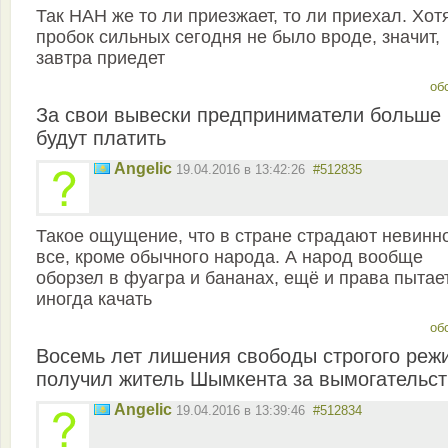
Так НАН же то ли приезжает, то ли приехал. Хот
пробок сильных сегодня не было вроде, значит,
завтра приедет
об
За свои вывески предприниматели больше 
будут платить
Angelic
19.04.2016 в 13:42:26
#512835
Такое ощущение, что в стране страдают невинн
все, кроме обычного народа. А народ вообще
оборзел в фуагра и бананах, ещё и права пытае
иногда качать
об
Восемь лет лишения свободы строгого реж
получил житель Шымкента за вымогательст
Angelic
19.04.2016 в 13:39:46
#512834