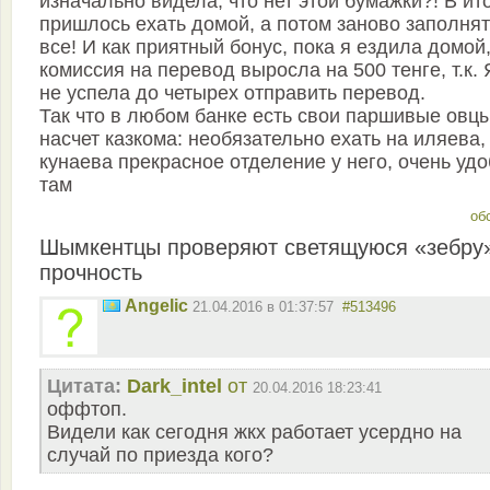
изначально видела, что нет этой бумажки?! В ит
пришлось ехать домой, а потом заново заполнят
все! И как приятный бонус, пока я ездила домой
комиссия на перевод выросла на 500 тенге, т.к. Я
не успела до четырех отправить перевод.
Так что в любом банке есть свои паршивые овцы
насчет казкома: необязательно ехать на иляева,
кунаева прекрасное отделение у него, очень уд
там
об
Шымкентцы проверяют светящуюся «зебру
прочность
Angelic
21.04.2016 в 01:37:57
#513496
Цитата:
Dark_intel
от
20.04.2016 18:23:41
оффтоп.
Видели как сегодня жкх работает усердно на
случай по приезда кого?