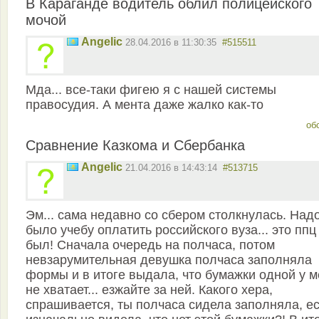
В Караганде водитель облил полицейского
мочой
Angelic
28.04.2016 в 11:30:35
#515511
Мда... все-таки фигею я с нашей системы
правосудия. А мента даже жалко как-то
об
Сравнение Казкома и Сбербанка
Angelic
21.04.2016 в 14:43:14
#513715
Эм... сама недавно со сбером столкнулась. Над
было учебу оплатить российского вуза... это ппц
был! Сначала очередь на полчаса, потом
невзарумительная девушка полчаса заполняла
формы и в итоге выдала, что бумажки одной у 
не хватает... езжайте за ней. Какого хера,
спрашивается, ты полчаса сидела заполняла, е