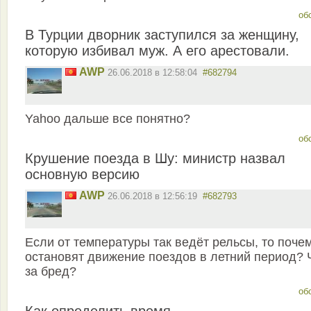
об
В Турции дворник заступился за женщину,
которую избивал муж. А его арестовали.
AWP
26.06.2018 в 12:58:04
#682794
Yahoo дальше все понятно?
об
Крушение поезда в Шу: министр назвал
основную версию
AWP
26.06.2018 в 12:56:19
#682793
Если от температуры так ведёт рельсы, то поче
остановят движение поездов в летний период? 
за бред?
об