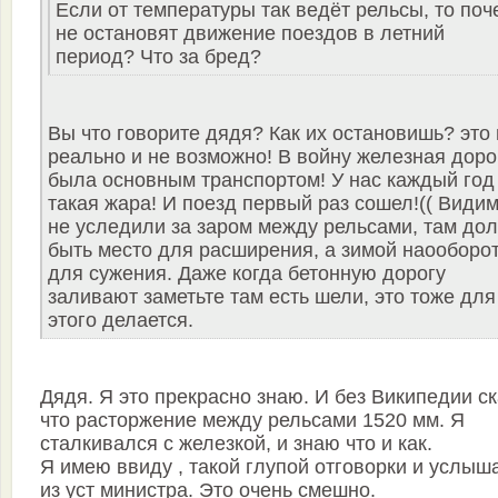
Если от температуры так ведёт рельсы, то поч
не остановят движение поездов в летний
период? Что за бред?
Вы что говорите дядя? Как их остановишь? это 
реально и не возможно! В войну железная доро
была основным транспортом! У нас каждый год
такая жара! И поезд первый раз сошел!(( Види
не уследили за заром между рельсами, там до
быть место для расширения, а зимой наооборо
для сужения. Даже когда бетонную дорогу
заливают заметьте там есть шели, это тоже для
этого делается.
Дядя. Я это прекрасно знаю. И без Википедии с
что расторжение между рельсами 1520 мм. Я
сталкивался с железкой, и знаю что и как.
Я имею ввиду , такой глупой отговорки и услыш
из уст министра. Это очень смешно.