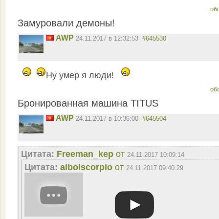
об
Замуровали демоны!
AWP
24.11.2017 в 12:32:53
#645530
Ну умер я люди!
об
Бронированная машина TITUS
AWP
24.11.2017 в 10:36:00
#645504
Цитата:
Freeman_kep
от
24.11.2017 10:09:14
Цитата:
aibolscorpio
от
24.11.2017 09:40:29