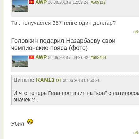
AWP
10.08.2018 в 12:59:24
#689112
Так получается 357 тенге один доллар?
об
Головкин подарил Назарбаеву свои
чемпионские пояса (фото)
AWP
30.06.2018 в 08:21:42
#683488
Цитата:
KAN13
от
30.06.2018 01:50:21
И что теперь Гена поставит на "кон" с латиносом
значек ? .
Убил
об