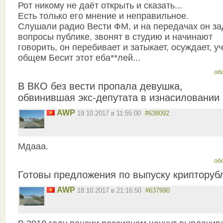
Рот никому не даёт открыть и сказать...
Есть только его мнение и неправильное.
Слушали радио Вести ФМ, и на передачах он за
вопросы публике, звонят в студию и начинают
говорить, он перебивает и затыкает, осуждает, уч
общем Бесит этот еба**лей...
об
В ВКО без вести пропала девушка,
обвинившая экс-депутата в изнасиловании
AWP
19.10.2017 в 11:55:00
#638092
Мдааа.
об
Готовы предложения по выпуску крипторуб
AWP
18.10.2017 в 21:16:50
#637990