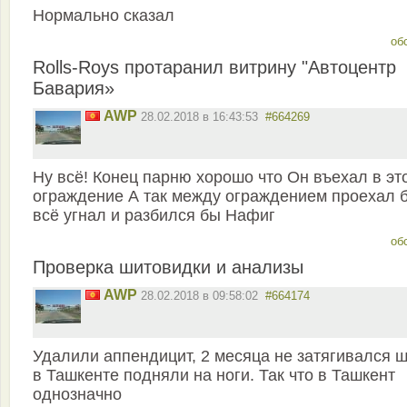
Нормально сказал
об
Rolls-Roys протаранил витрину "Автоцентр
Бавария»
AWP
28.02.2018 в 16:43:53
#664269
Ну всё! Конец парню хорошо что Он въехал в эт
ограждение А так между ограждением проехал 
всё угнал и разбился бы Нафиг
об
Проверка шитовидки и анализы
AWP
28.02.2018 в 09:58:02
#664174
Удалили аппендицит, 2 месяца не затягивался ш
в Ташкенте подняли на ноги. Так что в Ташкент
однозначно