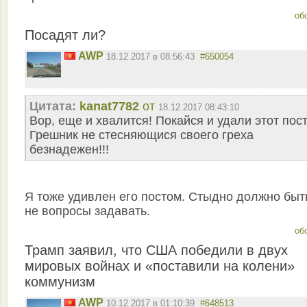
об
Посадят ли?
AWP
18.12.2017 в 08:56:43
#650054
Цитата:
kanat7782
от
18.12.2017 08:43:10
Вор, еще и хвалится! Покайся и удали этот пост
Грешник не стесняющися своего греха
безнадежен!!!
Я тоже удивлен его постом. Стыдно должно быть
не вопросы задавать.
об
Трамп заявил, что США победили в двух
мировых войнах и «поставили на колени»
коммунизм
AWP
10.12.2017 в 01:10:39
#648513