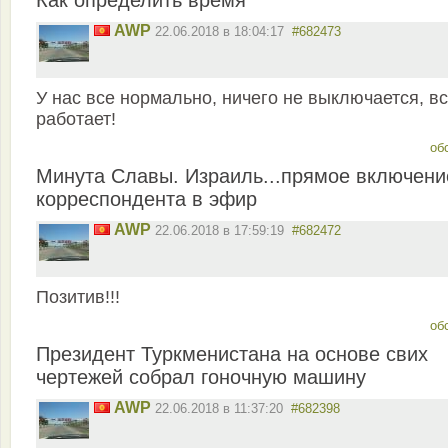
Как определить время
AWP
22.06.2018 в 18:04:17
#682473
У нас все нормально, ничего не выключается, в
работает!
об
Минута Славы. Израиль...прямое включени
корреспондента в эфир
AWP
22.06.2018 в 17:59:19
#682472
Позитив!!!
об
Президент Туркменистана на основе свих
чертежей собрал гоночную машину
AWP
22.06.2018 в 11:37:20
#682398