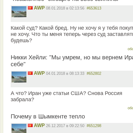
AWP
08.01.2018 в 02:13:56
#653613
Какой суд? Какой бред. Ну не хочу я у тебя покуп
не хочу. Что ты меня теперь через суд заставлят
будешь?
об
Никки Хейли: "Мы умрем, но мы вернем Ир
себе"
AWP
04.01.2018 в 08:13:33
#652802
А что? Иран уже статьи США? Снова Россия
забрала?
об
Почему в Шымкенте тепло
AWP
26.12.2017 в 09:22:50
#651298