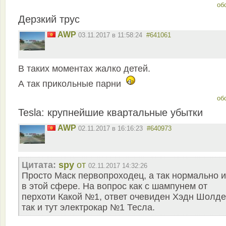
об
Дерзкий трус
AWP
03.11.2017 в 11:58:24
#641061
В таких моментах жалко детей.
А так прикольные парни
об
Tesla: крупнейшие квартальные убытки
AWP
02.11.2017 в 16:16:23
#640973
Цитата:
spy
от
02.11.2017 14:32:26
Просто Маск первопроходец, а так нормально 
в этой сфере. На вопрос как с шампунем от
перхоти Какой №1, ответ очевиден Хэдн Шолде
так и тут электрокар №1 Тесла.