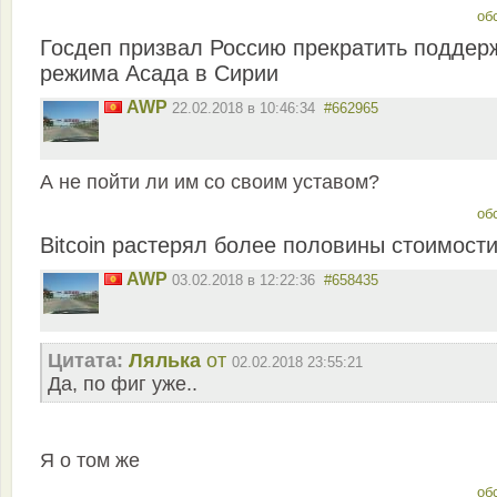
об
Госдеп призвал Россию прекратить поддер
режима Асада в Сирии
AWP
22.02.2018 в 10:46:34
#662965
А не пойти ли им со своим уставом?
об
Bitcoin растерял более половины стоимост
AWP
03.02.2018 в 12:22:36
#658435
Цитата:
Лялька
от
02.02.2018 23:55:21
Да, по фиг уже..
Я о том же
об