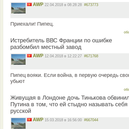
AWP
22.04.2018 в 08:28:28
#673773
Приехали! Пипец.
об
Истребитель ВВС Франции по ошибке
разбомбил местный завод
AWP
12.04.2018 в 12:22:27
#671768
Пипец вояки. Если война, в первую очередь сво
убьют
об
Живущая в Лондоне дочь Тинькова обвини
Путина в том, что ей стыдно называть себя
русской
AWP
15.03.2018 в 16:56:00
#667044