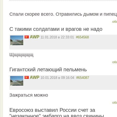
Спали скорее всего. Отравились дымом и пипец
об
С такими солдатами и врагов не надо
AWP
11.01.2018 в 22:33:01
#654568
Щщщщщщ
об
Гигантский летающий пельмень
AWP
10.01.2018 в 09:16:04
#654087
Зажраться можно
об
Евросоюз выставил России счет за
"незаконное" эмбарго на ввоз свинины