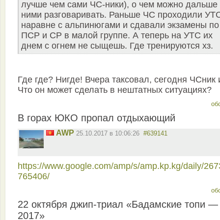
лучше чем сами ЧС-ники), о чем можно дальше 
ними разговаривать. Раньше ЧС проходили УТ
наравне с альпинюгами и сдавали экзамены по
ПСР и СР в малой группе. А теперь на УТС их
днем с огнем не сыщешь. Где тренируются хз.
Где где? Нигде! Вчера таксовал, сегодня ЧСник и
Что он может сделать в нештатных ситуациях?
об
В горах ЮКО пропал отдыхающий
AWP
25.10.2017 в 10:06:26
#639141
https://www.google.com/amp/s/amp.kp.kg/daily/267
765406/
об
22 октября джип-триал «Бадамские топи —
2017»