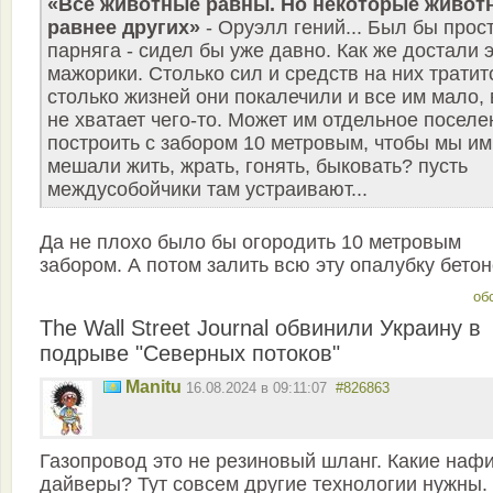
«Все животные равны. Но некоторые живот
равнее других»
- Оруэлл гений... Был бы прос
парняга - сидел бы уже давно. Как же достали 
мажорики. Столько сил и средств на них тратит
столько жизней они покалечили и все им мало, 
не хватает чего-то. Может им отдельное поселе
построить с забором 10 метровым, чтобы мы им
мешали жить, жрать, гонять, быковать? пусть
междусобойчики там устраивают...
Да не плохо было бы огородить 10 метровым
забором. А потом залить всю эту опалубку бетон
об
The Wall Street Journal обвинили Украину в
подрыве "Северных потоков"
Manitu
16.08.2024 в 09:11:07
#826863
Газопровод это не резиновый шланг. Какие нафи
дайверы? Тут совсем другие технологии нужны.