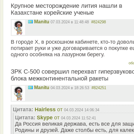
Крупное месторождение лития нашли в
Казахстане корейские ученые
Manitu
07.03.2024 в 11:48:48
#824298
В городе Х, в роскошном кабинете, кто-то довол
потирает руки и уже договаривается о покупке 
одного особняка на лазурном берегу.
об
ЗРК С-500 совершил перехват гиперзвуков
блока межконтинентальной ракеты
Manitu
04.03.2024 в 18:26:53
#824251
Цитата:
Hairless
от
04.03.2024 14:06:34
Цитата:
Skype
от
04.03.2024 11:52:41
Да Россия великая держава, есть все для защ
Родины и друзей. Даже столбы есть, для калек