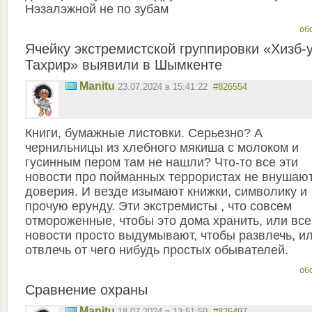
Нэзалэжной не по зубам
об
Ячейку экстремистской группировки «Хизб-у
Тахрир» выявили в Шымкенте
Manitu
23.07.2024 в 15:41:22
#826554
Книги, бумажные листовки. Серьезно? А
чернильницы из хлебного мякиша с молоком и
гусинным пером там не нашли? Что-то все эти
новости про пойманных террористах не внушаю
доверия. И везде изымают книжки, символику и
прочую ерунду. Эти экстремисты , что совсем
отмороженные, чтобы это дома хранить, или все
новости просто выдумывают, чтобы развлечь, и
отвлечь от чего нибудь простых обывателей.
об
Сравнение охраны
Manitu
18.07.2024 в 13:51:59
#826497