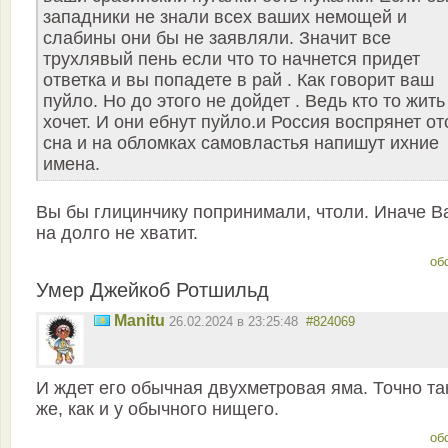
западники не знали всех ваших немощей и
слабины они бы не заявляли. Значит все
трухлявый пень если что то начнется придет
ответка и вы попадете в рай . Как говорит ваш
пуйло. Но до этого не дойдет . Ведь кто то жить
хочет. И они ебнут пуйло.и Россия воспрянет от
сна и на обломках самовластья напишут ихние
имена.
Вы бы глицинчику попринимали, чтоли. Иначе В
на долго не хватит.
об
Умер Джейкоб Ротшильд
Manitu
26.02.2024 в 23:25:48
#824069
И ждет его обычная двухметровая яма. Точно та
же, как и у обычного нищего.
об