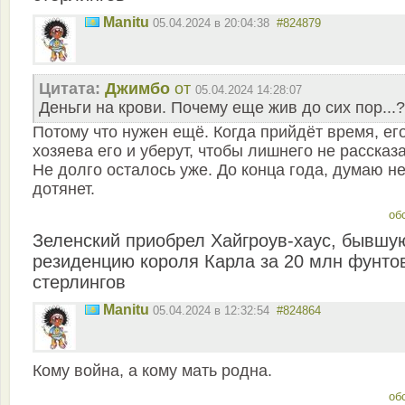
Manitu
05.04.2024 в 20:04:38
#824879
Цитата:
Джимбо
от
05.04.2024 14:28:07
Деньги на крови. Почему еще жив до сих пор...?
Потому что нужен ещё. Когда прийдёт время, ег
хозяева его и уберут, чтобы лишнего не рассказ
Не долго осталось уже. До конца года, думаю н
дотянет.
об
Зеленский приобрел Хайгроув-хаус, бывшу
резиденцию короля Карла за 20 млн фунто
стерлингов
Manitu
05.04.2024 в 12:32:54
#824864
Кому война, а кому мать родна.
об