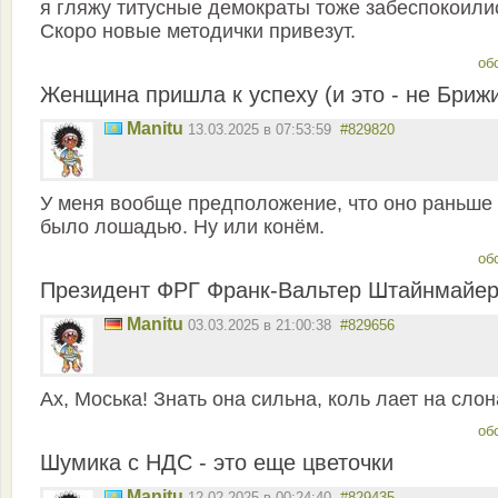
я гляжу титусные демократы тоже забеспокоили
Скоро новые методички привезут.
об
Женщина пришла к успеху (и это - не Брижи
Manitu
13.03.2025 в 07:53:59
#829820
У меня вообще предположение, что оно раньше
было лошадью. Ну или конём.
об
Президент ФРГ Франк-Вальтер Штайнмайе
Manitu
03.03.2025 в 21:00:38
#829656
Ах, Моська! Знать она сильна, коль лает на слон
об
Шумика с НДС - это еще цветочки
Manitu
12.02.2025 в 00:24:40
#829435