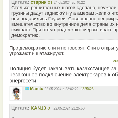
Цитата:
старик
от
24.05.2024 20:40:22
Столько решительных шагов сделано, неужели
грузины дадут заднюю? Ну а амерам желаю чт
они подавились Грузией. Совершенно неприкр
вмешательство во внутренние дела страны их 
смущает. При этом продолжают мерзко врать п
демократию.
Про демократию они и не говорят. Они в открыт
угрожают и шатажируют.
об
Полиция будет наказывать казахстанцев за
незаконное подключение электрокаров к о
энергосети
Manitu
22.05.2024 в 22:02:22
#825623
Цитата:
KAN13
от
22.05.2024 21:25:50