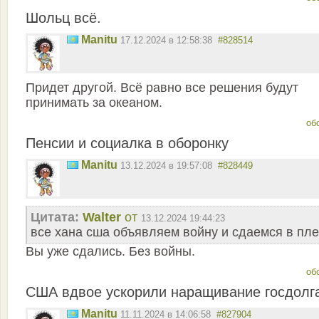
Шольц всё.
Manitu
17.12.2024 в 12:58:38
#828514
Придет другой. Всё равно все решения будут
принимать за океаном.
об
Пенсии и социалка в оборонку
Manitu
13.12.2024 в 19:57:08
#828449
Цитата:
Walter
от
13.12.2024 19:44:23
все хана сша объявляем войну и сдаемся в пл
Вы уже сдались. Без войны.
об
США вдвое ускорили наращивание госдолг
Manitu
11.11.2024 в 14:06:58
#827904