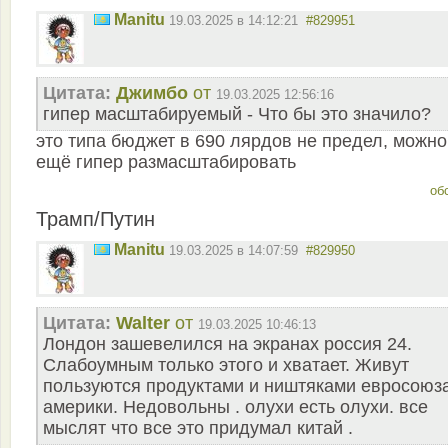
Manitu
19.03.2025 в 14:12:21
#829951
Цитата:
Джимбо
от
19.03.2025 12:56:16
гипер масштабируемый - Что бы это значило?
это типа бюджет в 690 лярдов не предел, можно
ещё гипер размасштабировать
об
Трамп/Путин
Manitu
19.03.2025 в 14:07:59
#829950
Цитата:
Walter
от
19.03.2025 10:46:13
Лондон зашевелился на экранах россия 24.
Слабоумным только этого и хватает. Живут
пользуются продуктами и ништяками евросоюз
америки. Недовольны . олухи есть олухи. все
мыслят что все это придумал китай .