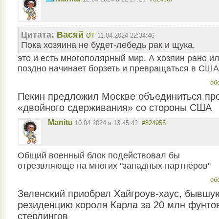
Цитата:
Васяй
от
11.04.2024 22:34:46
Пока хозяина не будет-лебедь рак и щука.
это и есть многополярный мир. А хозяин рано и
поздно начинает борзеть и превращаться в США
об
Пекин предложил Москве объединиться пр
«двойного сдерживания» со стороны США
Manitu
10.04.2024 в 13:45:42
#824955
Общий военный блок подействовал бы
отрезвляюще на многих "западных партнёров"
об
Зеленский приобрел Хайгроув-хаус, бывшу
резиденцию короля Карла за 20 млн фунто
стерлингов