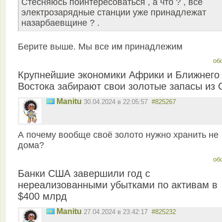
Стесняюсь поинтересоваться , а что ? , все
электрозарядные станции уже принадлежат
назарбаевщине ? .
Берите выше. Мы все им принадлежим
об
Крупнейшие экономики Африки и Ближнего
Востока забирают свои золотые запасы из
Manitu
30.04.2024 в 22:05:57
#825267
А почему вообще своё золото нужно хранить не
дома?
об
Банки США завершили год с
нереализованными убытками по активам в
$400 млрд
Manitu
27.04.2024 в 23:42:17
#825232