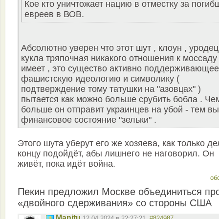
Кое кто уничтожает нацию в отместку за погиб
евреев в ВОВ.
Абсолютно уверен что этот шут , клоун , уродец
кукла тряпочная никакого отношения к моссаду
имеет , это существо активно поддерживающее
фашистскую идеологию и символику (
подтверждение тому татушки на "азовцах" )
пытается как можно больше срубить бобла . Че
больше он отправит украинцев на убой - тем в
финансовое состояние "зельки" .
Этого шута уберут его же хозяева, как только де
концу подойдёт, абы лишнего не наговорил. Он
живёт, пока идёт война.
об
Пекин предложил Москве объединиться пр
«двойного сдерживания» со стороны США
Manitu
12.04.2024 в 22:27:21
#824987