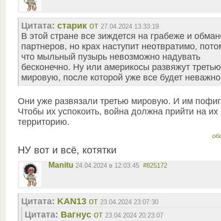
Цитата:
старик
от
27.04.2024 13:33:19
В этой стране все зиждется на грабеже и обман
партнеров, но крах наступит неотвратимо, пото
что мыльный пузырь невозможно надувать
бесконечно. Ну или америкосы развяжут третью
мировую, после которой уже все будет неважно
Они уже развязали третью мировую. И им пофиг
Чтобы их успокоить, война должна прийти на их
территорию.
об
НУ вот и всё, котятки
Manitu
24.04.2024 в 12:03:45
#825172
Цитата:
KAN13
от
23.04.2024 23:07:30
Цитата:
Вагнус
от
23.04.2024 20:23:07