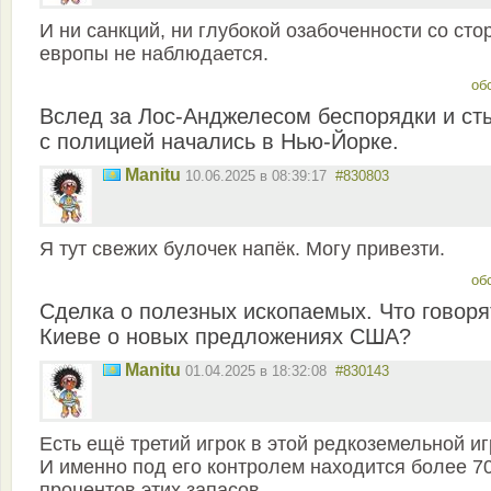
И ни санкций, ни глубокой озабоченности со ст
европы не наблюдается.
об
Вслед за Лос-Анджелесом беспорядки и ст
с полицией начались в Нью-Йорке.
Manitu
10.06.2025 в 08:39:17
#830803
Я тут свежих булочек напёк. Могу привезти.
об
Сделка о полезных ископаемых. Что говоря
Киеве о новых предложениях США?
Manitu
01.04.2025 в 18:32:08
#830143
Есть ещё третий игрок в этой редкоземельной иг
И именно под его контролем находится более 7
процентов этих запасов.