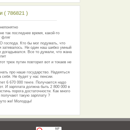
 ( 786821 )
 непонятно
не так последнее время, какой-то
т фляг
господа. Кто бы мог подумать, что
 и затевалось. Ни один наш шибко умный
е догадывался. Все то думали, что жана
упит
тот трюк путин повторил вот и токаев не
знать про наше государство. Надеяться
 себя. Не будет у нас пенсии.
лет 6 670 000 тенге. Получается надо
ет. И зарплата должна быть 2 800 000 в
остичь порога достаточности. Как много
 получают такую зарплату ?
Круто же! Молодцы!