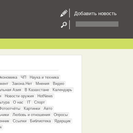
Добавить новость
Экономика
ЧП
Наука и техника
кент
Закона.Нет
Мнения
Видео
альная Азия
В Казахстане
Календарь
и
Новости оружия
HotNews
ьтура
О нас
IT
Спорт
Фотоотчёты
Картинки
Авто
ьчики
Любовь и отношения
Опросы
енник
Ссылки
Библиотека
Ядерщик
я