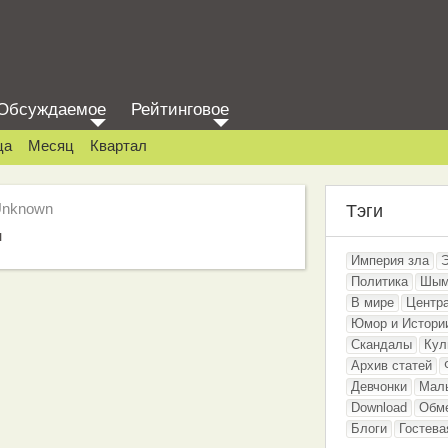
Обсуждаемое
Рейтинговое
ца
Месяц
Квартал
Unknown
Тэги
н
Империя зла
Политика
Шым
В мире
Центр
Юмор и Истори
Скандалы
Кул
Архив статей
Девчонки
Мал
Download
Обм
Блоги
Гостева