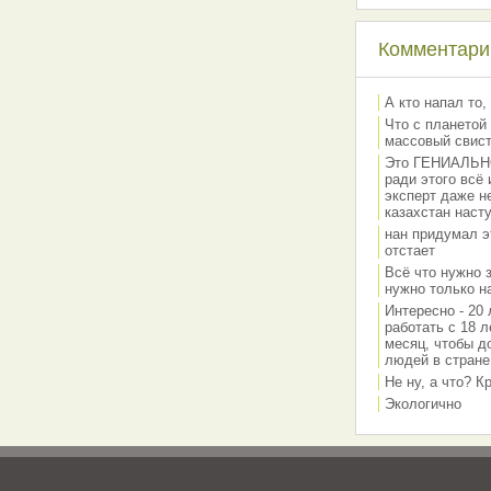
Комментарии
А кто напал то,
Что с планетой 
массовый свис
Это ГЕНИАЛЬНО 
ради этого всё
эксперт даже н
казахстан наст
нан придумал э
отстает
Всё что нужно 
нужно только на
Интересно - 20 
работать с 18 л
месяц, чтобы д
людей в стране
Не ну, а что? 
Экологично