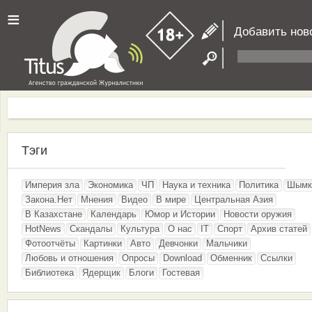
≡
Добавить нов
Тэги
Империя зла
Экономика
ЧП
Наука и техника
Политика
Шымк
Закона.Нет
Мнения
Видео
В мире
Центральная Азия
В Казахстане
Календарь
Юмор и Истории
Новости оружия
HotNews
Скандалы
Культура
О нас
IT
Спорт
Архив статей
Фотоотчёты
Картинки
Авто
Девчонки
Мальчики
Любовь и отношения
Опросы
Download
Обменник
Ссылки
Библиотека
Ядерщик
Блоги
Гостевая