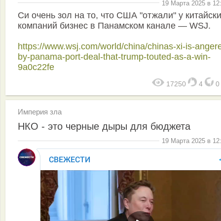
19 Марта 2025 в 12
Си очень зол на то, что США "отжали" у китайск
компаний бизнес в Панамском канале — WSJ.
https://www.wsj.com/world/china/chinas-xi-is-anger
by-panama-port-deal-that-trump-touted-as-a-win-
9a0c22fe
17250
4
Империя зла
НКО - это черные дыры для бюджета
19 Марта 2025 в 12