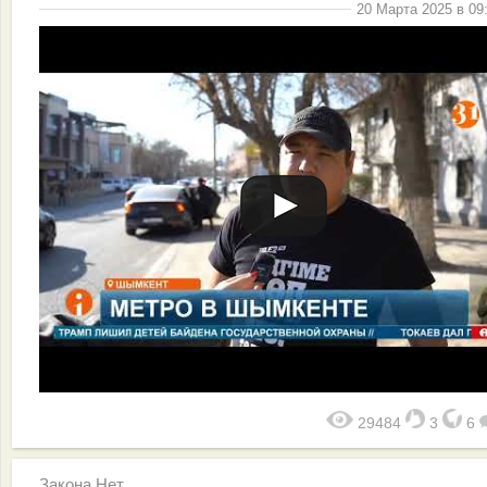
20 Марта 2025 в 09
29484
3
6
Закона.Нет