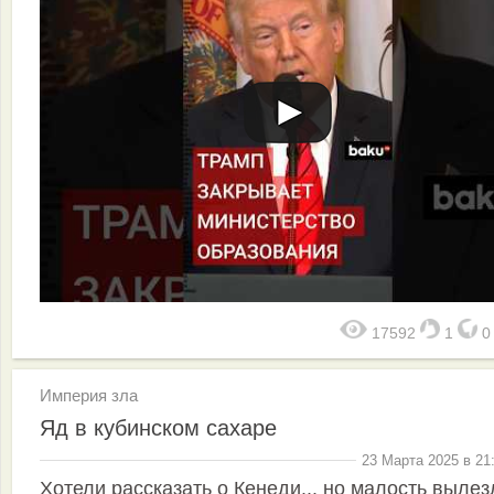
17592
1
Империя зла
Яд в кубинском сахаре
23 Марта 2025 в 21
Хотели рассказать о Кенеди... но малость вылез