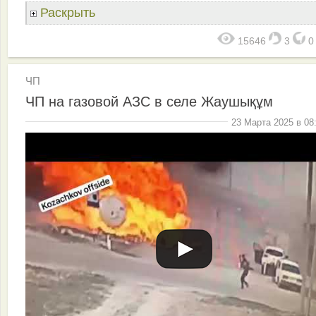
Раскрыть
15646
3
ЧП
ЧП на газовой АЗС в селе Жаушықұм
23 Марта 2025 в 08