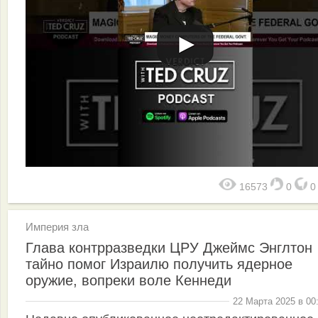
16573
0
Империя зла
Глава контрразведки ЦРУ Джеймс Энглтон
тайно помог Израилю получить ядерное
оружие, вопреки воле Кеннеди
22 Марта 2025 в 00