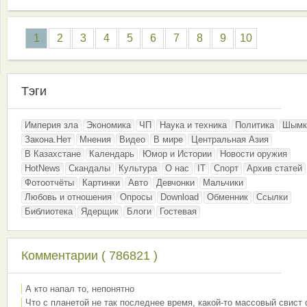
1
2
3
4
5
6
7
8
9
10
Тэги
Империя зла
Экономика
ЧП
Наука и техника
Политика
Шымк
Закона.Нет
Мнения
Видео
В мире
Центральная Азия
В Казахстане
Календарь
Юмор и Истории
Новости оружия
HotNews
Скандалы
Культура
О нас
IT
Спорт
Архив статей
Фотоотчёты
Картинки
Авто
Девчонки
Мальчики
Любовь и отношения
Опросы
Download
Обменник
Ссылки
Библиотека
Ядерщик
Блоги
Гостевая
Комментарии ( 786821 )
А кто напал то, непонятно
Что с планетой не так последнее время, какой-то массовый свист